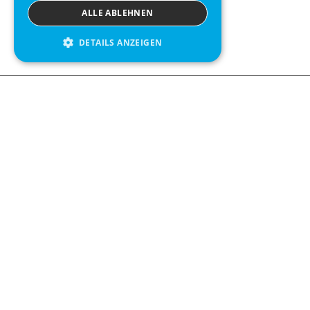
ALLE ABLEHNEN
DETAILS ANZEIGEN
We see value in every measurement.
Contact us
Kabelgatan 12
434 37 Kungsbacka, Sweden
+46 300 939900