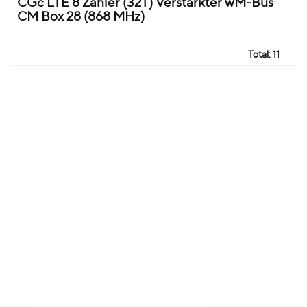
CGc LTE 8 Zähler (32T) Verstärkter wM-Bus
CM Box 28 (868 MHz)
Total:
11