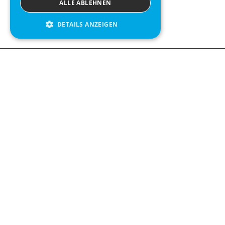
ALLE ABLEHNEN
DETAILS ANZEIGEN
Contact us
Kabelgatan 
434 37 Kun
We see value in every measurement.
+46 300 9