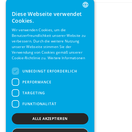
Diese Webseite verwendet
ENGLISH
Cookies.
GERMAN
Wir verwenden Cookies, um die
Benutzerfreundlichkeit unserer Website zu
SWEDISH
verbessern. Durch die weitere Nutzung
FRENCH
unserer Webseite stimmen Sie der
Verwendung von Cookies gemäß unserer
SPANISH
Cookie-Richtlinie zu.
Weitere Informationen
UNBEDINGT ERFORDERLICH
PERFORMANCE
TARGETING
FUNKTIONALITÄT
ALLE AKZEPTIEREN