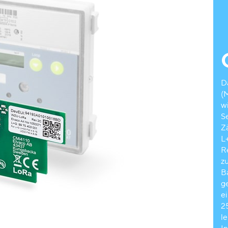
D
(
w
S
Z
L
R
z
B
g
e
2
l