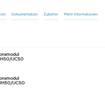
tion
Dokumentation
Zubehör
Mehr Informationen
onsmodul
G UH50/UC50
onsmodul
G UH50/UC50