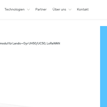
Technologien
Partner
Über uns
Kontakt
smodul für Landis + Gyr UH50/UC50, LoRaWAN