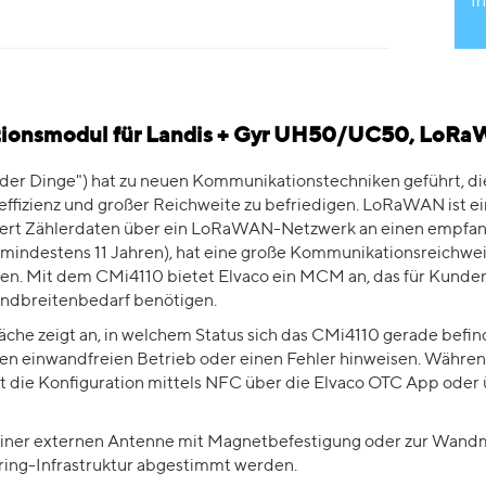
In
tionsmodul für Landis + Gyr UH50/UC50, LoR
der Dinge") hat zu neuen Kommunikationstechniken geführt, die
fizienz und großer Reichweite zu befriedigen. LoRaWAN ist ein
rt Zählerdaten über ein LoRaWAN-Netzwerk an einen empfang
mindestens 11 Jahren), hat eine große Kommunikationsreichweite 
sten. Mit dem CMi4110 bietet Elvaco ein MCM an, das für Kunden
ndbreitenbedarf benötigen.
äche zeigt an, in welchem Status sich das CMi4110 gerade befind
nen einwandfreien Betrieb oder einen Fehler hinweisen. Währe
lgt die Konfiguration mittels NFC über die Elvaco OTC App o
r einer externen Antenne mit Magnetbefestigung oder zur Wand
ring-Infrastruktur abgestimmt werden.