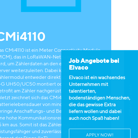
CMi4110
as CMi4110 ist ein Meter Connectivity Module
MCM), das in LoRaWAN-Netzwerke integriert
Job Angebote bei
ird, um Zählerdaten an den empfangenden
Elvaco
erver weiterzuleiten. Dabei kann das
ählermodul entweder direkt ab Werk in einem
Elvaco ist ein wachsendes
+G UH50/UC50 montiert oder später als
Unternehmen mit
Offene Stellen
etrofit am Zähler nachgerüstet werden. Nicht
talentierten,
uletzt zeichnet sich das CMi4110 durch eine hohe
bodenständigen Menschen,
atterielebensdauer von mindestens elf Jahren,
die das gewisse Extra
eringe Anschaffungs- und Betriebskosten sowie
liefern wollen und dabei
ine hohe Kommunikationsreichweite von bis zu
auch noch Spaß haben!
5 km aus. Somit ist das Zählermodul ein
eistungsfähiger und zuverlässiger Baustein im
APPLY NOW!