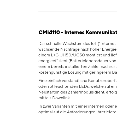
CMi4110 - Internes Kommunika
Das schnelle Wachstum des IoT ("Internet 
wachsende Nachfrage nach hoher Energieef
einem L+G UH50/UC50 montiert und liefe
energieeffizient (Batterielebensdauer von 
einem bereits installierten Zähler nachrü
kostengünstige Lösung mit geringerem Ba
Eine einfach verständliche Benutzeroberfl
oder rot leuchtenden LEDs, welche auf ei
Neustarten des Zählermoduls dient, erfo
mittels Downlink.
In zwei Varianten mit einer internen ode
optimal auf die Anforderungen Ihrer Mete