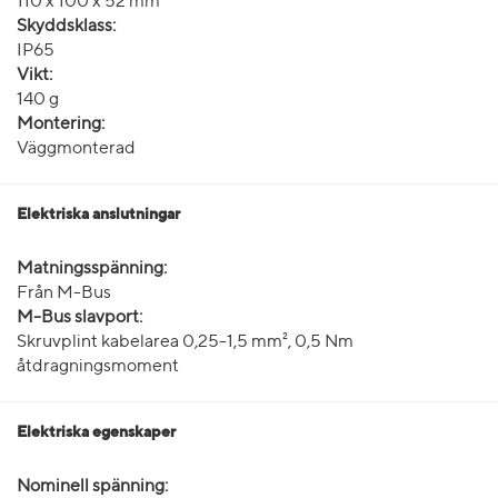
110 x 100 x 52 mm
Skyddsklass:
IP65
Vikt:
140 g
Montering:
Väggmonterad
Elektriska anslutningar
Matningsspänning:
Från M-Bus
M-Bus slavport:
Skruvplint kabelarea 0,25-1,5 mm², 0,5 Nm
åtdragningsmoment
Elektriska egenskaper
Nominell spänning: