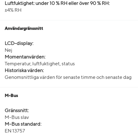
Luftfuktighet: under 10 % RH eller över 90 % RH:
±4% RH
Användargränssnitt
LCD-display:
Nej
Momentanvärden:
Temperatur, luftfuktighet, status
Historiska värden:
Genomsnittliga värden för senaste timme och senaste dag
M-Bus
Gränssnitt:
M-Bus slav
M-Bus standard:
EN 13757