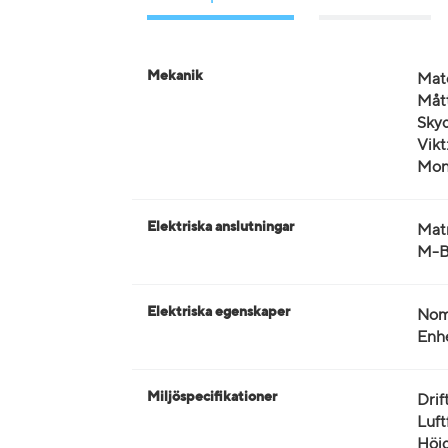
Mekanik
Mate
Mått
Skyd
Vikt
Mon
Elektriska anslutningar
Mat
M-Bu
Elektriska egenskaper
Nomi
Enhe
Miljöspecifikationer
Drif
Luft
Höjd