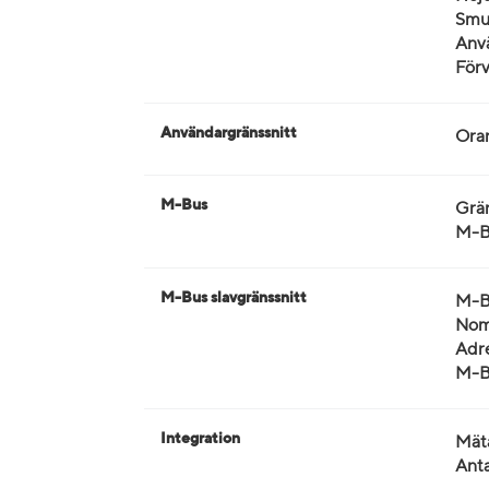
Smut
Anvä
Förv
Användargränssnitt
Ora
M-Bus
Grän
M-B
M-Bus slavgränssnitt
M-Bu
Nomi
Adre
M-Bu
Integration
Mät
Anta