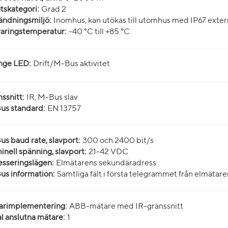
skategori:
Grad 2
ndningsmiljö:
Inomhus, kan utökas till utomhus med IP67 exter
aringstemperatur:
-40 °C till +85 °C
nge LED:
Drift/M-Bus aktivitet
ssnitt:
IR, M-Bus slav
us standard:
EN 13757
s baud rate, slavport:
300 och 2400 bit/s
nell spänning, slavport:
21-42 VDC
sseringslägen:
Elmätarens sekundäradress
s information:
Samtliga fält i första telegrammet från elmätare
arimplementering:
ABB-mätare med IR-gränssnitt
l anslutna mätare:
1