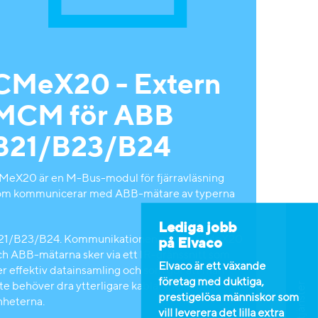
CMeX20 - Extern
MCM för ABB
B21/B23/B24
MeX20 är en M-Bus-modul för fjärravläsning
om kommunicerar med ABB-mätare av typerna
Lediga jobb
21/B23/B24. Kommunikationen mellan CMeX20
på Elvaco
ch ABB-mätarna sker via ett IR-gränssnitt som
Elvaco är ett växande
er effektiv datainsamling och som gör att man
företag med duktiga,
te behöver dra ytterligare kablar mellan
prestigelösa människor som
nheterna.
vill leverera det lilla extra