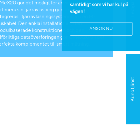
Lediga tjänster
MeX20 gör det möjligt för användare att
samtidigt som vi har kul på
ptimera sin fjärravläsning genom att data
vägen!
tegreras i fjärravläsningssystemet via en M-
uskabel. Den enkla installationen, den
ANSÖK NU
odulbaserade konstruktionen och den
llförlitliga dataöverföringen gör CMeX20 till det
erfekta komplementet till smart mätning.
Kundtjänst