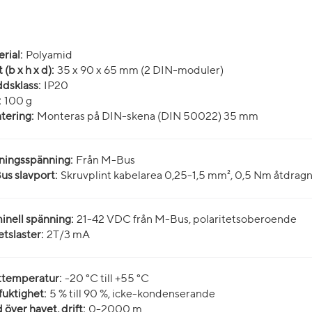
rial:
Polyamid
 (b x h x d):
35 x 90 x 65 mm (2 DIN-moduler)
dsklass:
IP20
:
100 g
tering:
Monteras på DIN-skena (DIN 50022) 35 mm
ningsspänning:
Från M-Bus
s slavport:
Skruvplint kabelarea 0,25-1,5 mm², 0,5 Nm åtdra
nell spänning:
21-42 VDC från M-Bus, polaritetsoberoende
tslaster:
2T/3 mA
ttemperatur:
-20 °C till +55 °C
fuktighet:
5 % till 90 %, icke-kondenserande
 över havet, drift:
0-2000 m