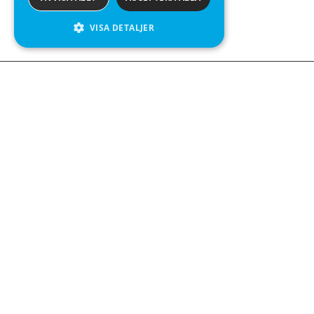
VISA DETALJER
Kontakta o
Kabelgatan 
434 37 Kun
We see value in every measurement.
+46 300 9