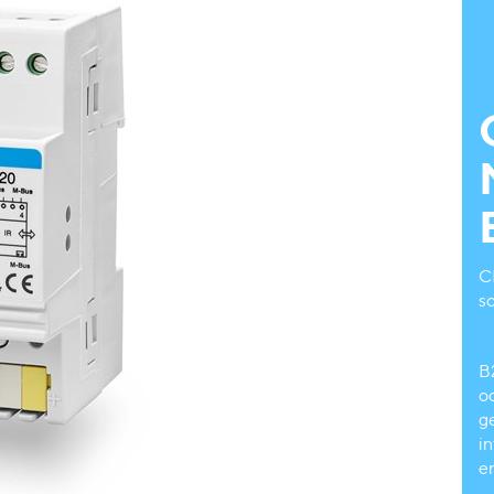
C
s
B
o
g
in
e