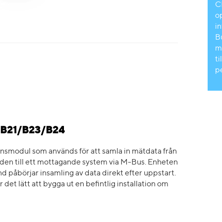
C
o
in
B
m
ti
p
 B21/B23/B24
modul som används för att samla in mätdata från
en till ett mottagande system via M-Bus. Enheten
påbörjar insamling av data direkt efter uppstart.
det lätt att bygga ut en befintlig installation om