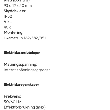
Mått (b x h x d):
93 x 42 x 20 mm
Skyddsklass:
IP52
Vikt:
40 g
Montering:
I Kamstrup 162/382/351
Elektriska anslutningar
Matningsspänning:
Internt spänningsaggregat
Elektriska egenskaper
Frekvens:
50/60 Hz
Effektförbrukning (max):