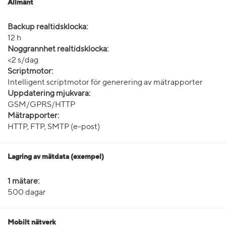
Allmänt
Backup realtidsklocka:
12 h
Noggrannhet realtidsklocka:
<2 s/dag
Scriptmotor:
Intelligent scriptmotor för generering av mätrapporter
Uppdatering mjukvara:
GSM/GPRS/HTTP
Mätrapporter:
HTTP, FTP, SMTP (e-post)
Lagring av mätdata (exempel)
1 mätare:
500 dagar
Mobilt nätverk