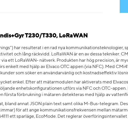
Landis+Gyr T230/T330, LoRaWAN
things") har resulterat i en rad nya kommunikationsteknologier, s
ivitet och lång räckvidd. LoRaWAN är en av dessa tekniker. CM
 via ett LoRaWAN- nätverk. Produkten har hög precision, är myc
rs enkelt med hjälp av Elvaco OTC appen (via NFC). Med CMi41
nder som söker en användarvänlig och kostnadseffektiv lösni
cket enkel. Efter att mätarmodulen har aktiverats med Elvac
rföljande enhetskonfigurationen utförs via NFC och OTC-appen. 
en första förbrukning i mätaren detekteras med hjälp av vattenf
, bland annat JSON plain text samt olika M-Bus-telegram. Dess
 timmar) för att ange kommunikationsfrekvensen mellan mätarmod
4111 ett sparläge, EcoMode. Det reglerar överföringsintervallet 