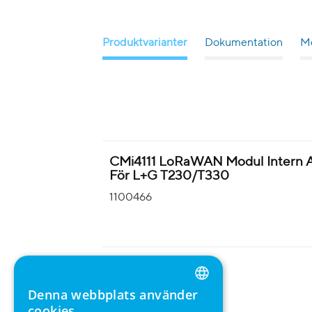
Produktvarianter
Dokumentation
Me
CMi4111 LoRaWAN Modul Intern A
För L+G T230/T330
1100466
Denna webbplats använder
ENGLISH
cookies