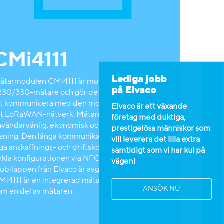
CMi4111
Lediga jobb
ätarmodulen CMi4111 är monterad i en L+G
på Elvaco
230/330-mätare och gör det möjligt för mätaren
tt kommunicera med den mottagande servern via
Elvaco är ett växande
tt LoRaWAN-nätverk. Mätarmodulen är en
företag med duktiga,
Lediga tjänster
nvändarvänlig, ekonomisk och energieffektiv
prestigelösa människor som
ösning. Den långa kommunikationsräckvidden, de
vill leverera det lilla extra
åga anskaffnings- och driftskostnaderna samt den
samtidigt som vi har kul på
nkla konfigurationen via NFC med OTC-
vägen!
obilappen från Elvaco är avgörande fördelar.
Mi4111 är en integrerad mätarmodul utformad
ANSÖK NU
om en del av mätaren.