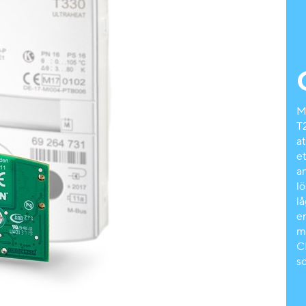
M
T
a
e
a
l
l
e
m
C
s