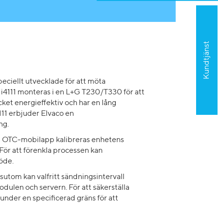
Kundtjänst
peciellt utvecklade för att möta
i4111 monteras i en L+G T230/T330 för att
ket energieffektiv och har en lång
11 erbjuder Elvaco en
ng.
os OTC-mobilapp kalibreras enhetens
För att förenkla processen kan
löde.
utom kan valfritt sändningsintervall
ulen och servern. För att säkerställa
under en specificerad gräns för att