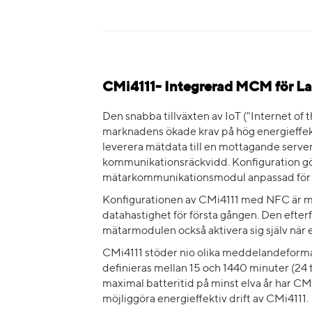
CMi4111- Integrerad MCM för 
Den snabba tillväxten av IoT ("Internet of 
marknadens ökade krav på hög energieffekt
leverera mätdata till en mottagande server
kommunikationsräckvidd. Konfiguration gö
mätarkommunikationsmodul anpassad för ku
Konfigurationen av CMi4111 med NFC är my
datahastighet för första gången. Den efte
mätarmodulen också aktivera sig själv när 
CMi4111 stöder nio olika meddelandeformat
definieras mellan 15 och 1440 minuter (24
maximal batteritid på minst elva år har CMi
möjliggöra energieffektiv drift av CMi4111.