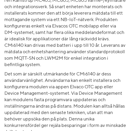
i en Kamstrup MC403, MC603, MC803 värme-/kylmätare
och integrationsverk. Så snart enheten har monterats och
installerats kommer den att börja leverera mätdata till ett
mottagande system via ett NB-IoT-nätverk. Produkten
konfigureras enkelt via Elvacos OTC mobilapp eller via
DM-systemet, samt har flera olika meddelandeformat och
är idealisk för applikationer där lång räckvidd krävs.
CMi6140 kan drivas med batteri i upp till 10 år. Leverans av
mätdata och enhetshantering använder standardprotokoll
som MQTT-SN och LWM2M för enkel integration i
befintliga system.
Det som är särskilt utmärkande för CMi6140 är dess
användarvänlighet. Användarna kan enkelt installera och
konfigurera modulen via appen Elvaco OTC app eller
Device Management-systemet. Via Device Management
kan modulens fasta programvara uppdateras och
inställningarna ändras på distans. Modulen kan alltså hållas
uppdaterad med den senaste tekniken, utan att man
behöver uppsöka den på plats. Denna unika
konkurrensfördel ger rejäla besparingar i form av minskade