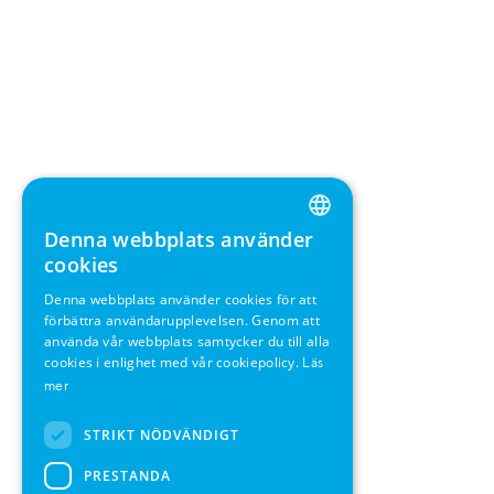
Denna webbplats använder
ENGLISH
cookies
GERMAN
Denna webbplats använder cookies för att
förbättra användarupplevelsen. Genom att
SWEDISH
använda vår webbplats samtycker du till alla
FRENCH
cookies i enlighet med vår cookiepolicy.
Läs
mer
SPANISH
STRIKT NÖDVÄNDIGT
PRESTANDA