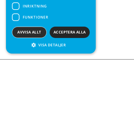
INRIKTNING
FUNKTIONER
AVVISA ALLT
ACCEPTERA ALLA
VISA DETALJER
We see value in every measurement.
Kontakta oss
Kabelgatan 12
434 37 Kungsbacka