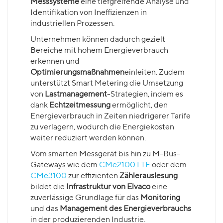
Messsysteme
eine tiefgreifende Analyse und
Identifikation von Ineffizienzen in
industriellen Prozessen.
Unternehmen können dadurch gezielt
Bereiche mit hohem Energieverbrauch
erkennen und
Optimierungsmaßnahmen
einleiten. Zudem
unterstützt Smart Metering die Umsetzung
von
Lastmanagement
-Strategien, indem es
dank
Echtzeitmessung
ermöglicht, den
Energieverbrauch in Zeiten niedrigerer Tarife
zu verlagern, wodurch die Energiekosten
weiter reduziert werden können.
Vom smarten Messgerät bis hin zu M-Bus-
Gateways wie dem
CMe2100 LTE
oder dem
CMe3100
zur effizienten
Zählerauslesung
bildet die
Infrastruktur von Elvaco
eine
zuverlässige Grundlage für das
Monitoring
und das
Management des Energieverbrauchs
in der produzierenden Industrie.