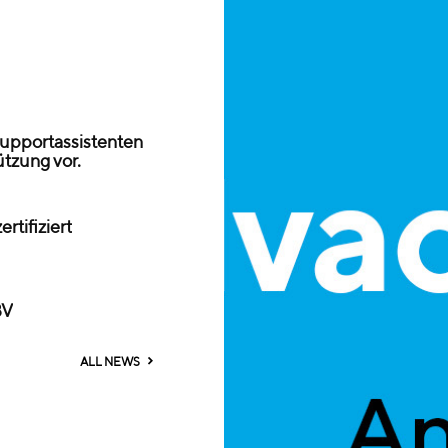
 Supportassistenten
ützung vor.
ertifiziert
BV
ALL NEWS