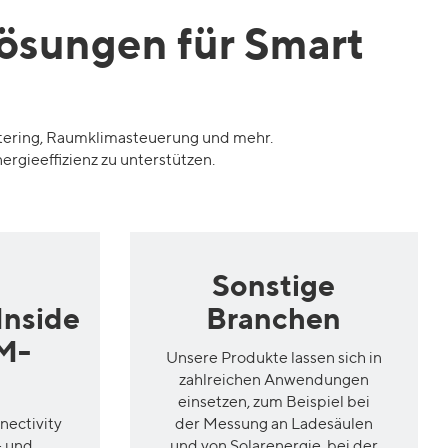
ösungen für Smart
ering
,
Raumklimasteuerung
und mehr.
nergieeffizienz zu unterstützen
.
Sonstige
Inside
Branchen
M-
Unsere Produkte lassen sich in
zahlreichen Anwendungen
einsetzen, zum Beispiel bei
nectivity
der Messung an Ladesäulen
- und
und von Solarenergie
,
bei der