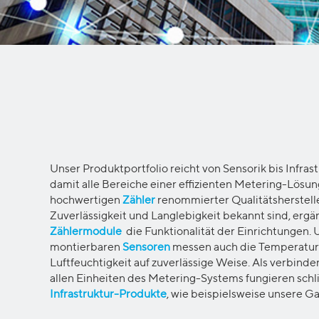
Unser
Produktportfolio
reich
t
von Sensorik bis Infras
damit alle Bereiche einer effizienten Metering-Lösu
hochwertigen
Zähler
renommierter Qualitätshersteller
Zuverlässigkeit und Langlebigkeit bekannt sind, erg
Zählermodule
die Funktionalität der Einrichtungen. 
montierbaren
Sensoren
messen auch die Temperatur
Luftfeuchtigkeit auf zuverlässige Weise. Als verbin
allen Einheiten des Metering-Systems fungieren schl
Infrastruktur-Produkte
, wie beispielsweise
unsere
Ga