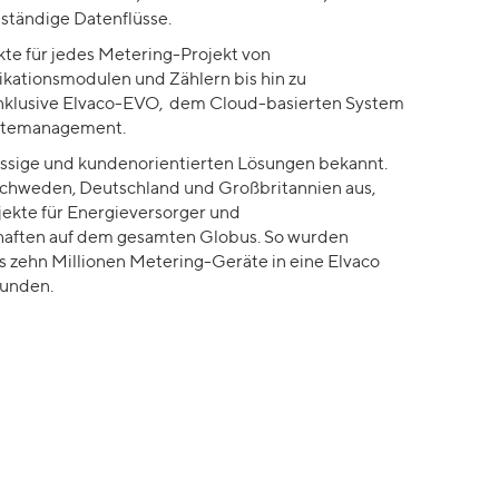
lständige Datenflüsse.
kte für jedes Metering-Projekt von
ationsmodulen und Zählern bis hin zu
nklusive Elvaco-EVO,
dem Cloud-basierten System
rätemanagement.
lässige und kundenorientierte
n Lösungen
bekannt.
chweden
,
Deutschland und Großbritannien
aus,
jekte für Energieversorger und
haften auf dem gesamten Globus. So
wurden
als zehn Millionen Metering-Geräte
in
eine
Elvaco
bunden
.