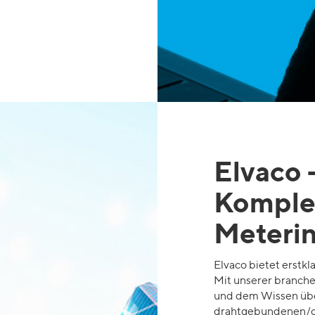
Elvaco
Komplet
Meterin
Elvaco bietet erstk
Mit
unserer branche
und dem Wissen über
drahtgebundenen/d