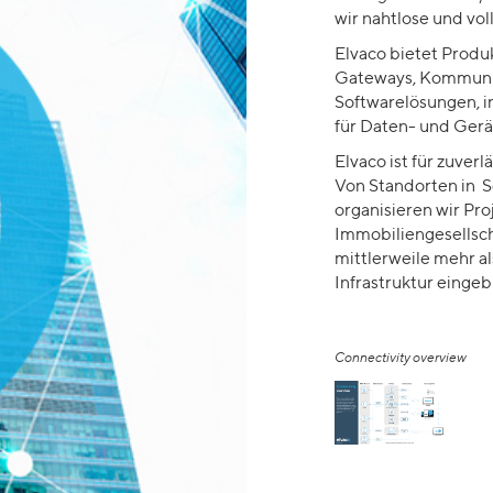
wir nahtlose und vol
Elvaco bietet Produ
Gateways,
Kommunik
Softwarelösungen, i
für Daten- und Ge
Elvaco
ist für zuver
Von
Standorten
in
S
organisieren
wir Pro
Immobiliengesellsc
m
ittlerweile mehr 
Infrastruktur
einge
Connectivity overview