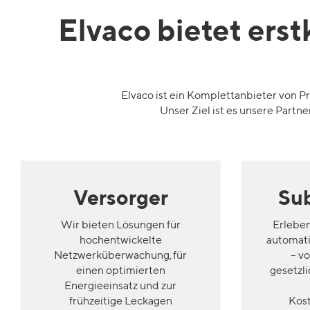
Elvaco
bietet erst
Elvaco
ist ein Komplettanbieter von P
Unser
Ziel
ist es
unsere
Partne
Versorger
Su
Wir bieten Lösungen für
Erleben
hochentwickelte
automat
Netzwerküberwachung, für
– v
einen optimierten
gesetzli
Energieeinsatz und zur
frühzeitige Leckagen
Kos