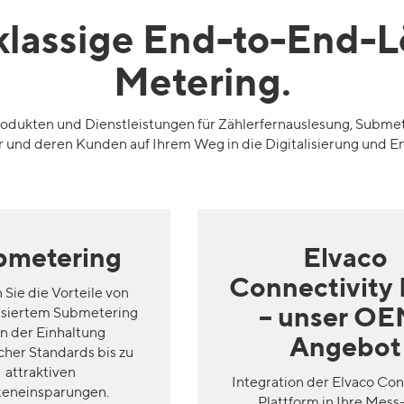
klassige End-
to
-End-L
Metering
.
rodukten und Dienstleistungen für
Zählerfernauslesung,
Submet
r und deren Kunden auf Ihrem Weg in die
Digitalisierung und E
bmetering
Elvaco
Connectivity 
 Sie die Vorteile von
– unser OE
isiertem Submetering
on der Einhaltung
Angebot
cher Standards bis zu
attraktiven
Integration der Elvaco Con
teneinsparungen.
Plattform in Ihre Mess