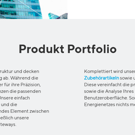
Produkt
Portfolio
truktur und decken
Komplettiert wird unse
ng ab. Während die
Zubehörartikeln
sowie 
 für ihre Präzision,
Diese vereinfacht die p
änzen die passenden
sowie die Analyse Ihres
Unsere einfach
Benutzeroberfläche. So
 und die
Energienetzes nichts m
dendes Element zwischen
ießlich unsere
teways.