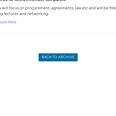
 will focus on procurement, agreements, law etc and will be fill
ng lectures and networking.
ore here
BACK TO ARCHIVE