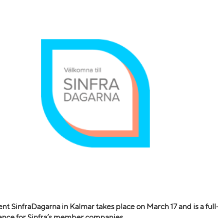
nt SinfraDagarna in Kalmar takes place on March 17 and is a ful
ence for Sinfra’s member companies.