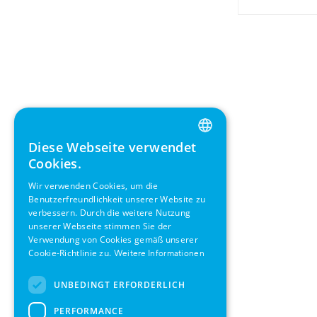
Diese Webseite verwendet
ENGLISH
Cookies.
GERMAN
Wir verwenden Cookies, um die
Benutzerfreundlichkeit unserer Website zu
SWEDISH
verbessern. Durch die weitere Nutzung
FRENCH
unserer Webseite stimmen Sie der
Verwendung von Cookies gemäß unserer
SPANISH
Cookie-Richtlinie zu.
Weitere Informationen
UNBEDINGT ERFORDERLICH
PERFORMANCE