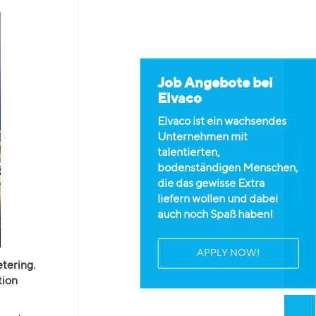
Job Angebote bei
Elvaco
Elvaco ist ein wachsendes
Unternehmen mit
Offene Stellen
talentierten,
bodenständigen Menschen,
die das gewisse Extra
liefern wollen und dabei
auch noch Spaß haben!
APPLY NOW!
etering.
tion