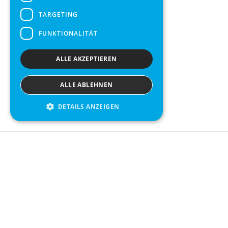
TARGETING
FUNKTIONALITÄT
ALLE AKZEPTIEREN
ALLE ABLEHNEN
DETAILS ANZEIGEN
Contact us
Kabelgatan 
434 37 Kun
We see value in every measurement.
+46 300 9