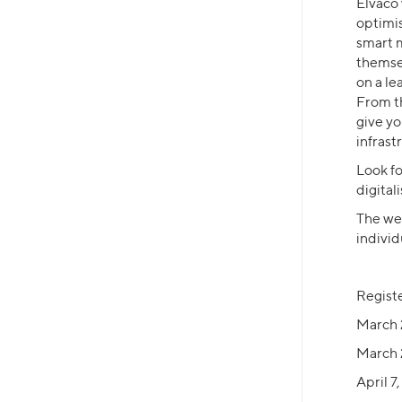
Elvaco 
optimis
smart 
themsel
on a le
From th
give y
infrast
Look fo
digitali
The we
individ
Registe
March 
March
April 7