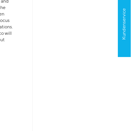
s and
the
Kundenservice
ven
focus
ations.
o will
out