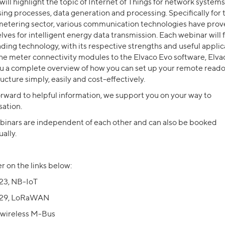
will highlight the topic of Internet of Things for network system
ing processes, data generation and processing. Specifically for 
metering sector, various communication technologies have pro
ves for intelligent energy data transmission. Each webinar will 
ading technology, with its respective strengths and useful applic
e meter connectivity modules to the Elvaco Evo software, Elvac
ou a complete overview of how you can set up your remote read
ructure simply, easily and cost-effectively.
rward to helpful information, we support you on your way to
sation.
binars are independent of each other and can also be booked
ually.
r on the links below:
23, NB-IoT
 29, LoRaWAN
, wireless M-Bus