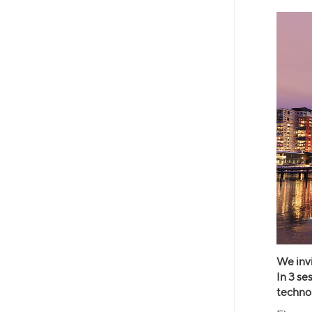
We invi
In 3 se
technol