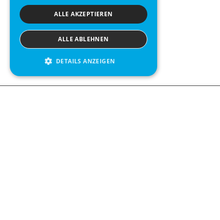
ALLE AKZEPTIEREN
ALLE ABLEHNEN
DETAILS ANZEIGEN
Contact us
Kabelgatan 
434 37 Kun
We see value in every measurement.
+46 300 9