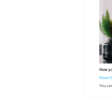
Now you
Read th
You can