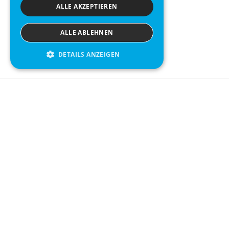
ALLE AKZEPTIEREN
ALLE ABLEHNEN
DETAILS ANZEIGEN
We see value in every measurement.
Contact us
Kabelgatan 12
434 37 Kungsbacka, Sweden
+46 300 939900