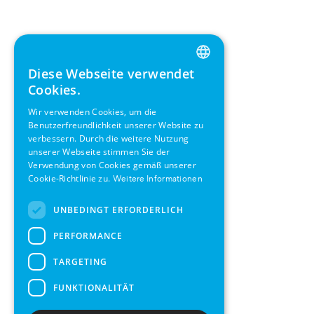
Diese Webseite verwendet
ENGLISH
Cookies.
GERMAN
Wir verwenden Cookies, um die
Benutzerfreundlichkeit unserer Website zu
SWEDISH
verbessern. Durch die weitere Nutzung
FRENCH
unserer Webseite stimmen Sie der
Verwendung von Cookies gemäß unserer
SPANISH
Cookie-Richtlinie zu.
Weitere Informationen
UNBEDINGT ERFORDERLICH
PERFORMANCE
TARGETING
FUNKTIONALITÄT