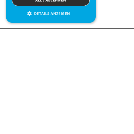
ALLE ABLEHNEN
DETAILS ANZEIGEN
We see value in every measurement.
Contact us
Kabelgatan 12
434 37 Kungsbacka, Sweden
+46 300 939900
Follow us