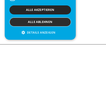
ALLE AKZEPTIEREN
ALLE ABLEHNEN
DETAILS ANZEIGEN
We see value in every measurement.
Contact us
Kabelgatan 12
434 37 Kungsbacka, Sweden