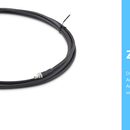
D
A
A
v