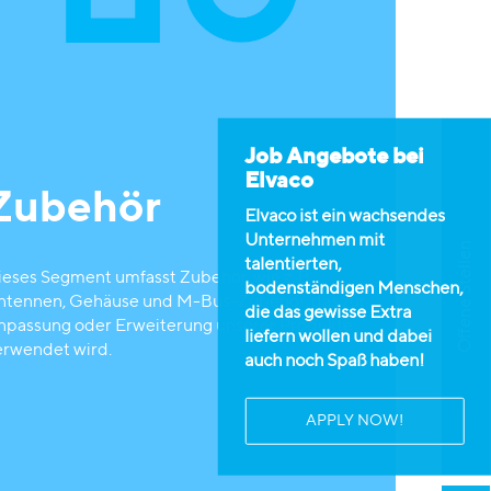
Job Angebote bei
Elvaco
Zubehör
Elvaco ist ein wachsendes
Unternehmen mit
Offene Stellen
talentierten,
ieses Segment umfasst Zubehör, wie z. B.
bodenständigen Menschen,
ntennen, Gehäuse und M-Bus-Zubehör, das zur
die das gewisse Extra
npassung oder Erweiterung unserer Produkte
liefern wollen und dabei
erwendet wird.
auch noch Spaß haben!
APPLY NOW!