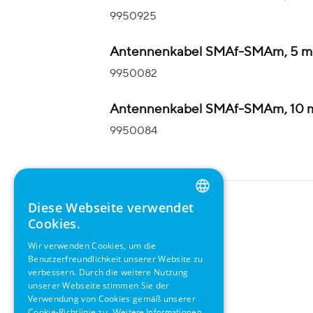
9950925
Antennenkabel SMAf-SMAm, 5 m
9950082
Antennenkabel SMAf-SMAm, 10 
9950084
Diese Webseite verwendet
ENGLISH
Cookies.
GERMAN
Wir verwenden Cookies, um die
Benutzerfreundlichkeit unserer Website zu
SWEDISH
verbessern. Durch die weitere Nutzung
FRENCH
unserer Webseite stimmen Sie der
Verwendung von Cookies gemäß unserer
SPANISH
Cookie-Richtlinie zu.