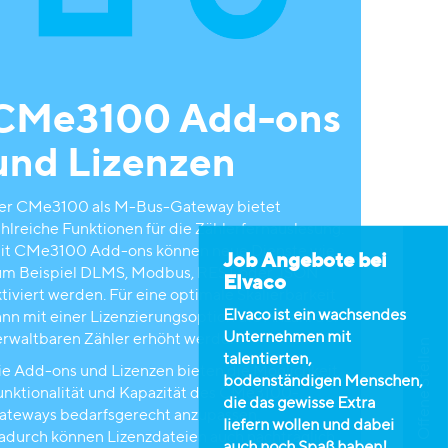
CMe3100 Add-ons
und Lizenzen
er CMe3100 als M-Bus-Gateway bietet
ahlreiche Funktionen für die Zählerfernauslesung.
it CMe3100 Add-ons können neue Dienste wie
Job Angebote bei
um Beispiel DLMS, Modbus, REST oder JSON
Elvaco
tiviert werden. Für eine optimale Skalierbarkeit
Elvaco ist ein wachsendes
ann mit einer Lizenzierungsoption die Anzahl der
Unternehmen mit
erwaltbaren Zähler erhöht werden.
Offene Stellen
talentierten,
ie Add-ons und Lizenzen bieten die Möglichkeit,
bodenständigen Menschen,
unktionalität und Kapazität des CMe3100-
die das gewisse Extra
ateways bedarfsgerecht anzupassen.
liefern wollen und dabei
adurch
können Lizenzdateien auch nachträglich