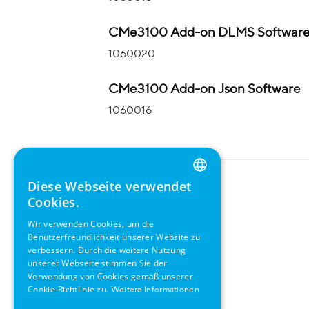
CMe3100 Add-on DLMS Softwar
1060020
CMe3100 Add-on Json Software
1060016
Diese Webseite verwendet
ENGLISH
Cookies.
GERMAN
Wir verwenden Cookies, um die
Benutzerfreundlichkeit unserer Website zu
SWEDISH
verbessern. Durch die weitere Nutzung
FRENCH
unserer Webseite stimmen Sie der
Verwendung von Cookies gemäß unserer
SPANISH
Cookie-Richtlinie zu.
Weitere Informationen