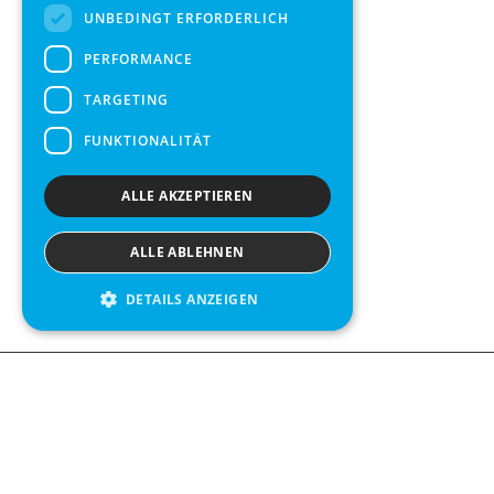
UNBEDINGT ERFORDERLICH
PERFORMANCE
TARGETING
FUNKTIONALITÄT
ALLE AKZEPTIEREN
ALLE ABLEHNEN
DETAILS ANZEIGEN
Contact us
Kabelgatan 
434 37 Kun
We see value in every measurement.