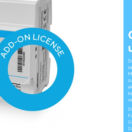
D
z
M
z
ak
k
v
D
F
G
D