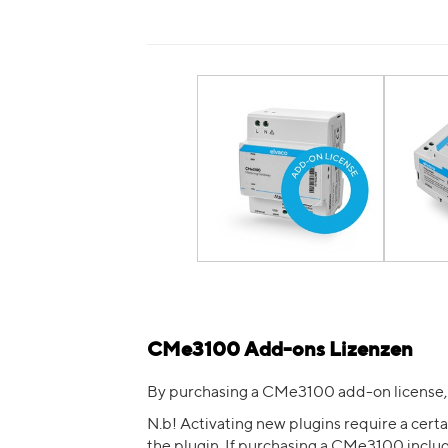
CMe3100 Add-ons Lizenzen
By purchasing a CMe3100 add-on license,
N.b! Activating new plugins require a cer
the plugin. If purchasing a CMe3100 includ