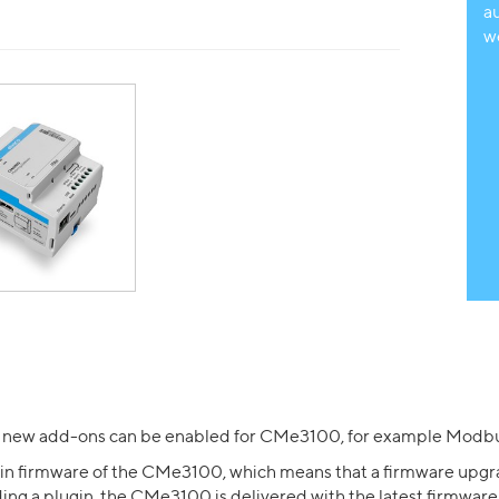
a
w
 new add-ons can be enabled for CMe3100, for example Modbu
tain firmware of the CMe3100, which means that a firmware upgr
ing a plugin, the CMe3100 is delivered with the latest firmware