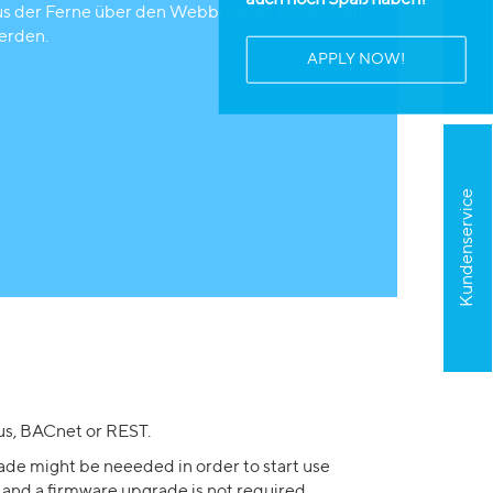
auch noch Spaß haben!
us der Ferne über den Webbrowser eingespielt
erden.
APPLY NOW!
Kundenservice
s, BACnet or REST.
ade might be neeeded in order to start use
 and a firmware upgrade is not required.