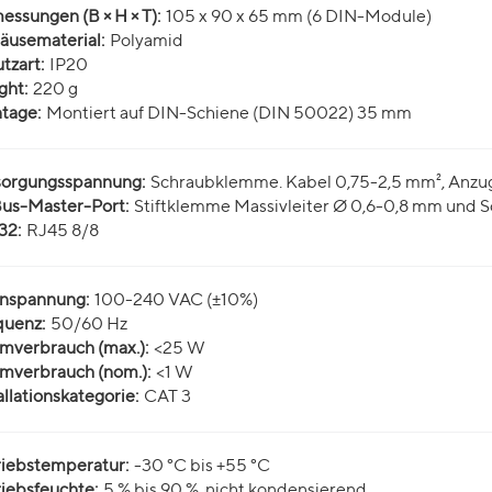
ssungen (B × H × T):
105 x 90 x 65 mm (6 DIN-Module)
äusematerial:
Polyamid
tzart:
IP20
ght:
220 g
tage:
Montiert auf DIN-Schiene (DIN 50022) 35 mm
sorgungsspannung:
Schraubklemme. Kabel 0,75-2,5 mm², Anz
us-Master-Port:
Stiftklemme Massivleiter Ø 0,6-0,8 mm und
32:
RJ45 8/8
nspannung:
100-240 VAC (±10%)
quenz:
50/60 Hz
mverbrauch (max.):
<25 W
mverbrauch (nom.):
<1 W
allationskategorie:
CAT 3
riebstemperatur:
-30 °C bis +55 °C
iebsfeuchte:
5 % bis 90 %, nicht kondensierend