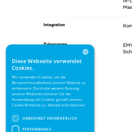
IR-
Max
Integration
Komp
Zulassungen
EMV
Sich
Diese Webseite verwendet
ENGLISH
Cookies.
GERMAN
Wir verwenden Cookies, um die
Benutzerfreundlichkeit unserer Website zu
SWEDISH
verbessern. Durch die weitere Nutzung
FRENCH
unserer Webseite stimmen Sie der
Verwendung von Cookies gemäß unserer
SPANISH
Cookie-Richtlinie zu.
Weitere Informationen
UNBEDINGT ERFORDERLICH
PERFORMANCE