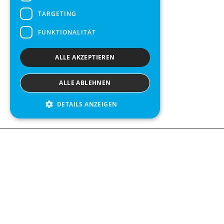
TARGETING
FUNKTIONALITÄT
ALLE AKZEPTIEREN
ALLE ABLEHNEN
DETAILS ANZEIGEN
Contact us
Kabelgatan 
434 37 Kun
We see value in every measurement.
+46 300 9