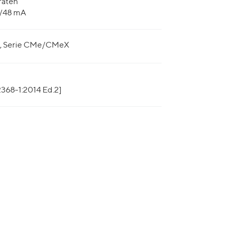
räten
/48 mA
le, Serie CMe/CMeX
368-1:2014 Ed.2]