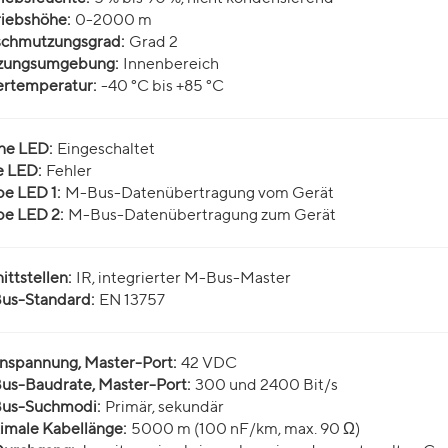
riebshöhe:
0-2000 m
schmutzungsgrad:
Grad 2
zungsumgebung:
Innenbereich
ertemperatur:
-40 °C bis +85 °C
ne LED:
Eingeschaltet
e LED:
Fehler
e LED 1:
M-Bus-Datenübertragung vom Gerät
be LED 2:
M-Bus-Datenübertragung zum Gerät
ittstellen:
IR, integrierter M-Bus-Master
us-Standard:
EN 13757
nspannung, Master-Port:
42 VDC
us-Baudrate, Master-Port:
300 und 2400 Bit/s
us-Suchmodi:
Primär, sekundär
imale Kabellänge:
5000 m (100 nF/km, max. 90 Ω)