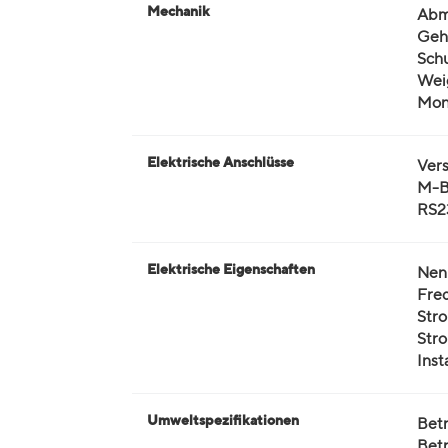
Mechanik
Abme
Geh
Schu
Wei
Mon
Elektrische Anschlüsse
Ver
M-B
RS2
Elektrische Eigenschaften
Nen
Fre
Stro
Stro
Inst
Umweltspezifikationen
Bet
Betr