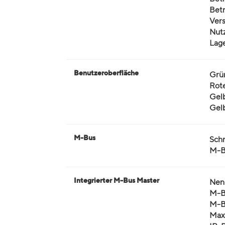
Bet
Ver
Nut
Lag
Benutzeroberfläche
Grü
Rot
Gelb
Gel
M-Bus
Schn
M-B
Integrierter M-Bus Master
Nen
M-B
M-B
Max