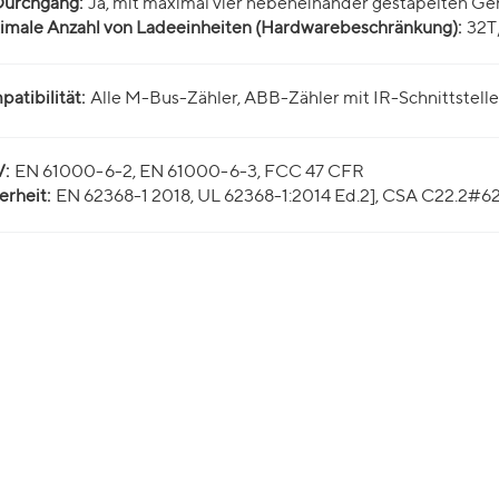
Durchgang:
Ja, mit maximal vier nebeneinander gestapelten Ge
imale Anzahl von Ladeeinheiten (Hardwarebeschränkung):
32T
atibilität:
Alle M-Bus-Zähler, ABB-Zähler mit IR-Schnittstel
:
EN 61000-6-2, EN 61000-6-3, FCC 47 CFR
erheit:
EN 62368-1 2018, UL 62368-1:2014 Ed.2], CSA C22.2#62