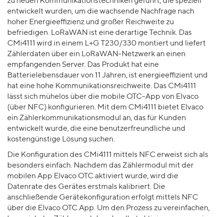
zu neuen Kommunikationstechniken geführt, die speziell
entwickelt wurden, um die wachsende Nachfrage nach
hoher Energieeffizienz und großer Reichweite zu
befriedigen. LoRaWAN ist eine derartige Technik. Das
CMi4111 wird in einem L+G T230/330 montiert und liefert
Zählerdaten über ein LoRaWAN-Netzwerk an einen
empfangenden Server. Das Produkt hat eine
Batterielebensdauer von 11 Jahren, ist energieeffizient und
hat eine hohe Kommunikationsreichweite. Das CMi4111
lässt sich mühelos über die mobile OTC-App von Elvaco
(über NFC) konfigurieren. Mit dem CMi4111 bietet Elvaco
ein Zählerkommunikationsmodul an, das für Kunden
entwickelt wurde, die eine benutzerfreundliche und
kostengünstige Lösung suchen.
Die Konfiguration des CMi4111 mittels NFC erweist sich als
besonders einfach. Nachdem das Zählermodul mit der
mobilen App Elvaco OTC aktiviert wurde, wird die
Datenrate des Gerätes erstmals kalibriert. Die
anschließende Gerätekonfiguration erfolgt mittels NFC
über die Elvaco OTC App. Um den Prozess zu vereinfachen,