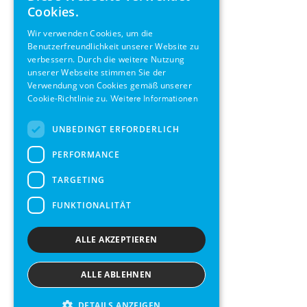
ENGLISH
Cookies.
GERMAN
Wir verwenden Cookies, um die
Benutzerfreundlichkeit unserer Website zu
SWEDISH
verbessern. Durch die weitere Nutzung
FRENCH
unserer Webseite stimmen Sie der
Verwendung von Cookies gemäß unserer
SPANISH
Cookie-Richtlinie zu.
Weitere Informationen
UNBEDINGT ERFORDERLICH
PERFORMANCE
TARGETING
FUNKTIONALITÄT
ALLE AKZEPTIEREN
ALLE ABLEHNEN
DETAILS ANZEIGEN