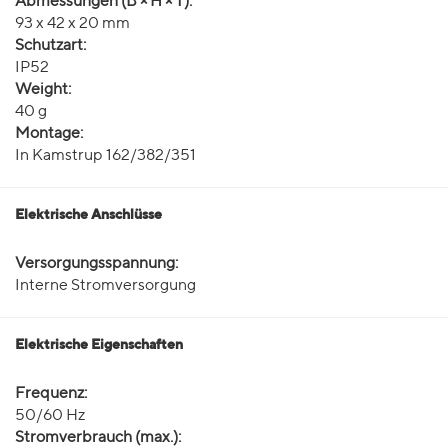
Abmessungen (B × H × T):
93 x 42 x 20 mm
Schutzart:
IP52
Weight:
40 g
Montage:
In Kamstrup 162/382/351
Elektrische Anschlüsse
Versorgungsspannung:
Interne Stromversorgung
Elektrische Eigenschaften
Frequenz:
50/60 Hz
Stromverbrauch (max.):