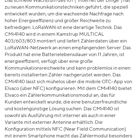
Das schnelle Wachstum des IoT ("Internet der Dinge") hat
zu neuen Kommunikationstechniken geführt, die speziell
entwickelt wurden, um die wachsende Nachfrage nach
hoher Energieeffizienz und großer Reichweite zu
befriedigen. LoRaWAN ist eine derartige Technik. Das
CMi4140 wird in einem Kamstrup MULTICAL
403/603/803 montiert und liefert Zählerdaten über ein
LoRaWAN-Netzwerk an einen empfangenden Server. Das
Produkt hat eine Batterielebensdauer von 11 Jahren, ist
energieeffizient, verfügt über eine große
Kommunikationsreichweite und kann problemlos in einen
bereits installierten Zähler nachgerüstet werden. Das
CMi4140 lässt sich mühelos über die mobile OTC-App von
Elvaco (über NFC) konfigurieren. Mit dem CMi4140 bietet
Elvaco ein Zählerkommunikationsmodul an, das für
Kunden entwickelt wurde, die eine benutzerfreundliche
und kostengünstige Lösung suchen. Das CMi4140 ist
sowohl als Ausführung mit interner als auch in einer
Variante mit externer Antenne erhältlich. Die
Konfiguration mittels NFC (Near Field Communication)
mit einem Smartphone macht das Zählermodul besonders