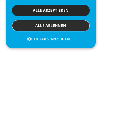
ALLE AKZEPTIEREN
ALLE ABLEHNEN
DETAILS ANZEIGEN
We see value in every measurement.
Contact us
Kabelgatan 12
434 37 Kungsbacka, Sweden
+46 300 939900