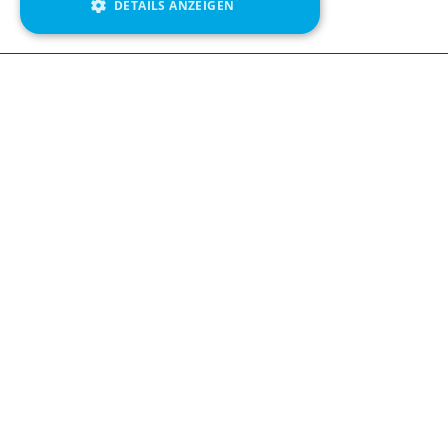
DETAILS ANZEIGEN
We see value in every measurement.
Contact us
Kabelgatan 12
434 37 Kungsbacka, Sweden
+46 300 939900
Follow us