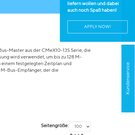
liefern wollen und dabei
auch noch Spaß haben!
APPLY NOW!
s-Master aus der CMeX10-13S Serie, die
sung wird verwendet, um bis zu 128 M-
h einem festgelegten Zeitplan und
Kundenservice
s M-Bus-Empfänger, der die
Seitengröße: