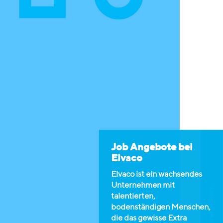
Job Angebote bei
Elvaco
Elvaco ist ein wachsendes
Unternehmen mit
Offene Stellen
talentierten,
bodenständigen Menschen,
die das gewisse Extra