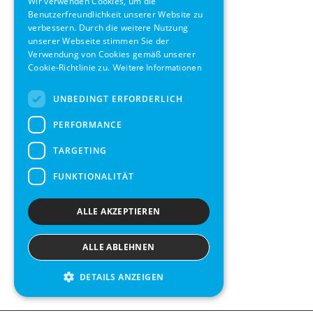
Wir verwenden Cookies, um die
Benutzerfreundlichkeit unserer Website zu
SWEDISH
verbessern. Durch die weitere Nutzung
FRENCH
unserer Webseite stimmen Sie der
Verwendung von Cookies gemäß unserer
SPANISH
Cookie-Richtlinie zu.
Weitere Informationen
UNBEDINGT ERFORDERLICH
PERFORMANCE
TARGETING
FUNKTIONALITÄT
ALLE AKZEPTIEREN
ALLE ABLEHNEN
DETAILS ANZEIGEN