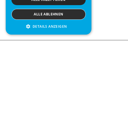
ALLE ABLEHNEN
DETAILS ANZEIGEN
Contact us
Kabelgatan 
434 37 Kun
We see value in every measurement.
+46 300 9