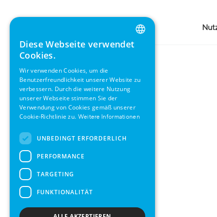
Umweltspezifikationen
Nut
Diese Webseite verwendet
ENGLISH
Cookies.
GERMAN
Wir verwenden Cookies, um die
Benutzerfreundlichkeit unserer Website zu
SWEDISH
verbessern. Durch die weitere Nutzung
FRENCH
unserer Webseite stimmen Sie der
Verwendung von Cookies gemäß unserer
SPANISH
Cookie-Richtlinie zu.
Weitere Informationen
UNBEDINGT ERFORDERLICH
PERFORMANCE
TARGETING
FUNKTIONALITÄT
ALLE AKZEPTIEREN