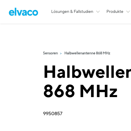
Lösungen & Fallstudien
Produkte
Sensoren
Halbwellenantenne 868 MHz
Halbwelle
868 MHz
9950857