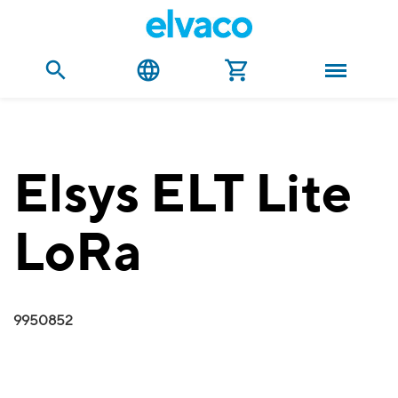
Elsys ELT Lite
LoRa
9950852