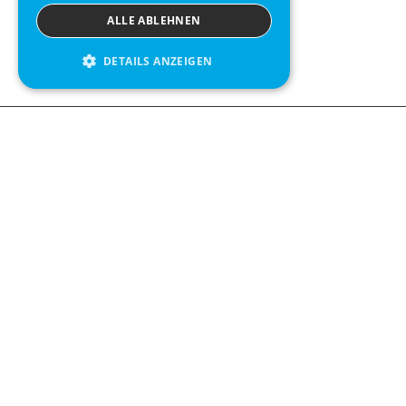
ALLE ABLEHNEN
DETAILS ANZEIGEN
We see value in every measurement.
Contact us
Kabelgatan 12
434 37 Kungsbacka, Sweden
+46 300 939900