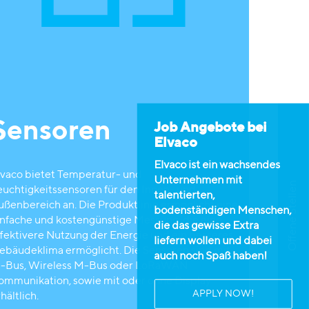
Sensoren
Job Angebote bei
Elvaco
Elvaco ist ein wachsendes
lvaco bietet Temperatur- und
Unternehmen mit
Offene Stellen
euchtigkeitssensoren für den Innen- und
talentierten,
ußenbereich an. Die Produktlinie ermöglicht eine
bodenständigen Menschen,
infache und kostengünstige Messung, die eine
die das gewisse Extra
ffektivere Nutzung der Energie und ein besseres
liefern wollen und dabei
ebäudeklima ermöglicht. Die Sensoren sind mit
auch noch Spaß haben!
-Bus, Wireless M-Bus oder LoRaWAN
ommunikation, sowie mit oder ohne Display
APPLY NOW!
hältlich.