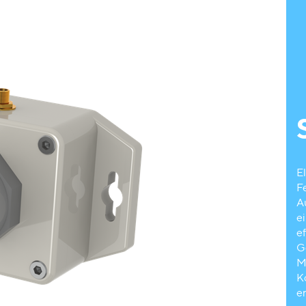
E
F
A
e
e
G
M
K
er