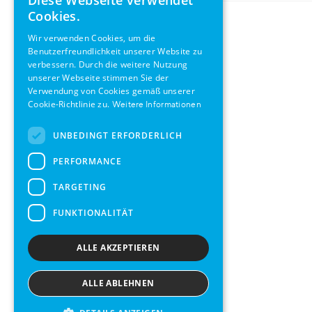
Diese Webseite verwendet
ENGLISH
Cookies.
GERMAN
Wir verwenden Cookies, um die
Benutzerfreundlichkeit unserer Website zu
SWEDISH
verbessern. Durch die weitere Nutzung
FRENCH
unserer Webseite stimmen Sie der
Verwendung von Cookies gemäß unserer
SPANISH
Cookie-Richtlinie zu.
Weitere Informationen
UNBEDINGT ERFORDERLICH
PERFORMANCE
TARGETING
FUNKTIONALITÄT
ALLE AKZEPTIEREN
ALLE ABLEHNEN