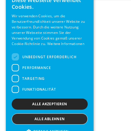
Diese Webseite verwendet
ENGLISH
Cookies.
GERMAN
Wir verwenden Cookies, um die
Benutzerfreundlichkeit unserer Website zu
SWEDISH
verbessern. Durch die weitere Nutzung
FRENCH
unserer Webseite stimmen Sie der
Verwendung von Cookies gemäß unserer
SPANISH
Cookie-Richtlinie zu.
Weitere Informationen
UNBEDINGT ERFORDERLICH
PERFORMANCE
TARGETING
FUNKTIONALITÄT
ALLE AKZEPTIEREN
ALLE ABLEHNEN