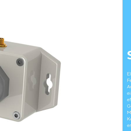
E
F
A
e
e
G
M
K
er