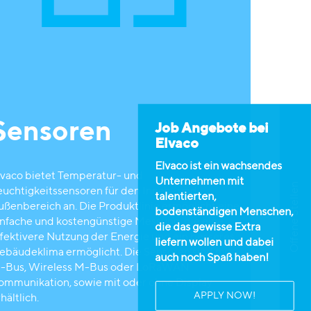
Sensoren
Job Angebote bei
Elvaco
Elvaco ist ein wachsendes
lvaco bietet Temperatur- und
Unternehmen mit
Offene Stellen
euchtigkeitssensoren für den Innen- und
talentierten,
ußenbereich an. Die Produktlinie ermöglicht eine
bodenständigen Menschen,
infache und kostengünstige Messung, die eine
die das gewisse Extra
ffektivere Nutzung der Energie und ein besseres
liefern wollen und dabei
ebäudeklima ermöglicht. Die Sensoren sind mit
auch noch Spaß haben!
-Bus, Wireless M-Bus oder LoRaWAN
ommunikation, sowie mit oder ohne Display
APPLY NOW!
hältlich.