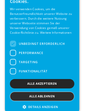
Cookies.
GERMAN
Wir verwenden Cookies, um die
Benutzerfreundlichkeit unserer Website zu
SWEDISH
verbessern. Durch die weitere Nutzung
FRENCH
unserer Webseite stimmen Sie der
Verwendung von Cookies gemäß unserer
SPANISH
Cookie-Richtlinie zu.
Weitere Informationen
UNBEDINGT ERFORDERLICH
PERFORMANCE
TARGETING
FUNKTIONALITÄT
ALLE AKZEPTIEREN
ALLE ABLEHNEN
DETAILS ANZEIGEN