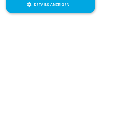
DETAILS ANZEIGEN
We see value in every measurement.
Contact us
Kabelgatan 12
434 37 Kungsbacka, Sweden
+46 300 939900
Follow us