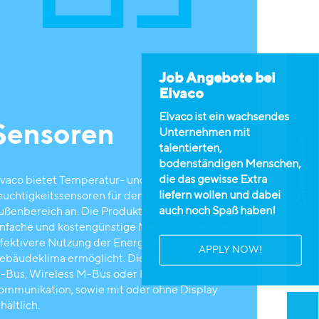
Job Angebote bei
Elvaco
Elvaco ist ein wachsendes
Sensoren
Unternehmen mit
Offene Stellen
talentierten,
bodenständigen Menschen,
die das gewisse Extra
lvaco bietet Temperatur- und
liefern wollen und dabei
euchtigkeitssensoren für den Innen- und
auch noch Spaß haben!
ußenbereich an. Die Produktlinie ermöglicht eine
infache und kostengünstige Messung, die eine
ffektivere Nutzung der Energie und ein besseres
APPLY NOW!
ebäudeklima ermöglicht. Die Sensoren sind mit
-Bus, Wireless M-Bus oder LoRaWAN
ommunikation, sowie mit oder ohne Display
hältlich.