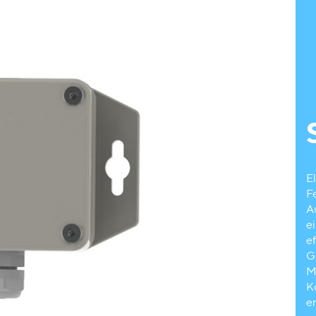
E
F
A
e
e
G
M
K
er