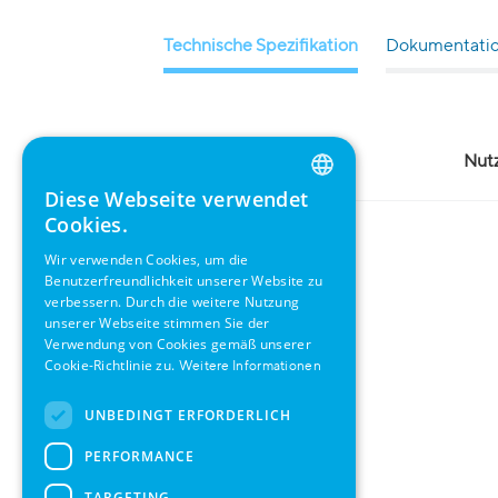
Technische Spezifikation
Dokumentati
Umweltspezifikationen
Nut
Diese Webseite verwendet
ENGLISH
Cookies.
GERMAN
Wir verwenden Cookies, um die
Benutzerfreundlichkeit unserer Website zu
SWEDISH
verbessern. Durch die weitere Nutzung
FRENCH
unserer Webseite stimmen Sie der
Verwendung von Cookies gemäß unserer
SPANISH
Cookie-Richtlinie zu.
Weitere Informationen
UNBEDINGT ERFORDERLICH
PERFORMANCE
TARGETING