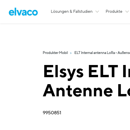
Lösungen & Fallstudien
Produkte
Produkter Mobil
ELT Internal antenna LoRa - Außens
Elsys ELT 
Antenne L
9950851