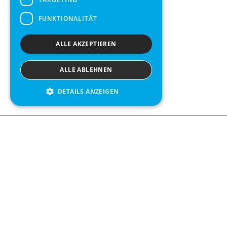
FUNKTIONALITÄT
ALLE AKZEPTIEREN
ALLE ABLEHNEN
DETAILS ANZEIGEN
Contact us
Kabelgatan 
434 37 Kun
We see value in every measurement.
+46 300 9