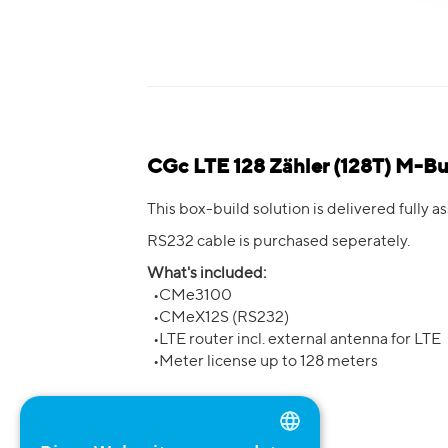
CGc LTE 128 Zähler (128T) M-B
This box-build solution is delivered fully
RS232 cable is purchased seperately.
What's included:
•CMe3100
•CMeX12S (RS232)
•LTE router incl. external antenna for LTE
•Meter license up to 128 meters