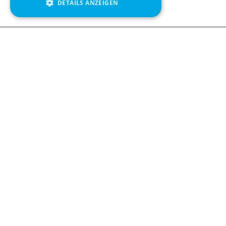
DETAILS ANZEIGEN
Contact us
Kabelgatan 
434 37 Kun
We see value in every measurement.
+46 300 9