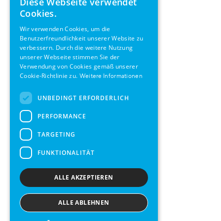
Diese Webseite verwendet
ENGLISH
Cookies.
GERMAN
Wir verwenden Cookies, um die
Benutzerfreundlichkeit unserer Website zu
SWEDISH
verbessern. Durch die weitere Nutzung
FRENCH
unserer Webseite stimmen Sie der
Verwendung von Cookies gemäß unserer
SPANISH
Cookie-Richtlinie zu.
Weitere Informationen
UNBEDINGT ERFORDERLICH
PERFORMANCE
TARGETING
FUNKTIONALITÄT
ALLE AKZEPTIEREN
ALLE ABLEHNEN