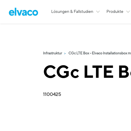
Lösungen & Fallstudien
Produkte
Infrastruktur
CGc LTE Box - Elvaco Installationsbox 
CGc LTE B
1100425