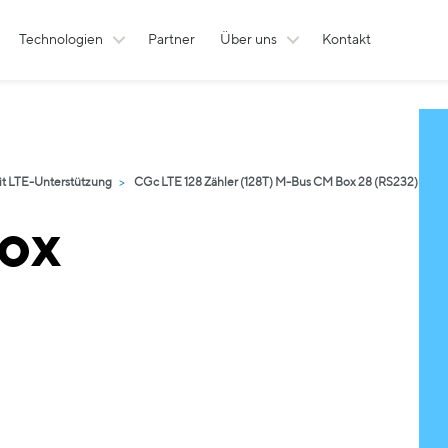
Technologien
Partner
Über uns
Kontakt
mit LTE-Unterstützung
CGc LTE 128 Zähler (128T) M-Bus CM Box 28 (RS232)
ox