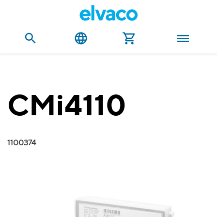
CMi4110
1100374