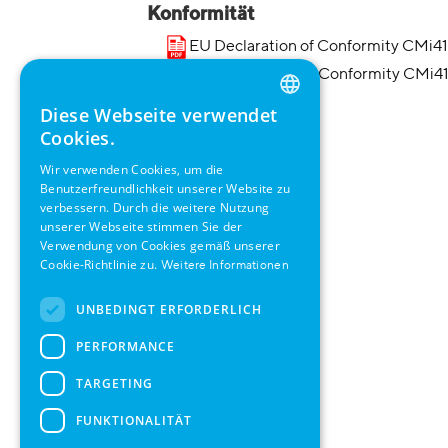
Konformität
EU Declaration of Conformity CMi4
UK Declaration of Conformity CMi4
Diese Webseite verwendet
ENGLISH
Cookies.
GERMAN
Wir verwenden Cookies, um die
Benutzerfreundlichkeit unserer Website zu
SWEDISH
verbessern. Durch die weitere Nutzung
FRENCH
unserer Webseite stimmen Sie der
Verwendung von Cookies gemäß unserer
SPANISH
Cookie-Richtlinie zu.
Weitere Informationen
UNBEDINGT ERFORDERLICH
PERFORMANCE
TARGETING
FUNKTIONALITÄT