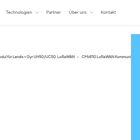
Technologien
Partner
Über uns
Kontakt
odul für Landis + Gyr UH50/UC50, LoRaWAN
CMi4110 LoRaWAN Kommunikation