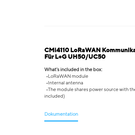
CMi4110 LoRaWAN Kommunikati
Für L+G UH50/UC50
What's included in the box:
•LoRaWAN module
•Internal antenna
•The module shares power source with the
included)
Dokumentation