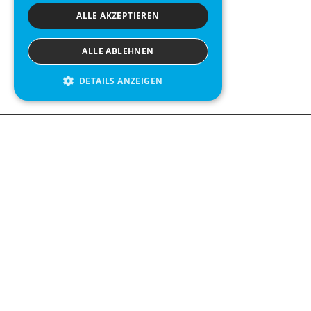
ALLE AKZEPTIEREN
ALLE ABLEHNEN
DETAILS ANZEIGEN
Contact us
Kabelgatan 
434 37 Kun
We see value in every measurement.
+46 300 9