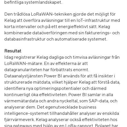
befintliga systemlandskapet.
Den trådlösa LoRaWAN-tekniken gjorde det möjligt för
Kelag att överföra avläsningar till en IoT-infrastruktur med
korta intervaller och på ett energieffektivt sätt. Kelag
kombinerade dataöverföringen med sin fakturerings- och
databasinfrastruktur och automatiserade systemet.
Resultat
Idag registrerar Kelag dagliga och timvisa avläsningar från
LoRaWAN-mätare. En av effekterna är att
datagranulariteten har förbättrats enormt.
Dataanalystjänsten Power BI används för att få insikter i
strukturerade mätdata, vilket hjälper Kelag att förstå data,
identifiera nya optimeringspotentialer och därmed
kontinuerligt öka effektiviteten. Power BI samlar in alla
värmemätardata och andra nyckeltal, som SAP-data, och
analyserar dem. Det egenutvecklade business
intelligence-systemet tillhandahåller analyser av enskilda
fjärrvärmeverk. Kelag analyserar också effektiviteten hos
sina gateways med hjälp av en LoRa-rapport. Bolaget har