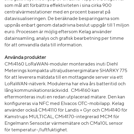
som mål att förbättra effektiviteten i sina cirka 900
centralvärmestationer med en procent baserat på
datavisualiseringen. De beräknade besparingarna som
uppnås enbart genom datadrivna beslut uppgår till 1 miljon
euro. Processen är möjlig eftersom Kelag använder
datainsamling, analys och grafisk bearbetning per timme
för att omvandla data till information.
Använda produkter
CMi4160 LoRaWAN-moduler monterades inuti Diehl
Meterings kompakta ultraljudsenergimätare SHARKY 775
för att leverera mätdata till en mottagande server via ett
LoRaWAN-nätverk. Modulerna har elva års batteritid och
lång kommunikationsräckvidd. CMi4160 kan
eftermonteras inuti en redan utplacerad mätare. Den kan
konfigureras via NFC med Elvacos OTC-mobilapp. Kelag
använder också CMi4110 för Landis + Gyr och CMi4140 för
Kamstrups MULTICAL, CMi4170-integrerad MCM för
Engelmann Sensostar värmemätare och CMa10L sensor
för temperatur-/luftfuktighet.