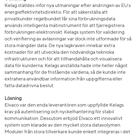
Kelag ställdes inför nya utmaningar efter ändringen av EU:s
energieffektivitetsdirektiv. För att säkerställa att
privatkunder regelbundet får sina förbrukningsdata
används intelligenta mätinstrument för att fjärregistrera
förbrukningen elektroniskt. Kelags system för validering
och verifiering av avläsningar var dock inte utformade för så
stora mängder data. De nya lagkraven innebar extra
kostnader för att utveckla den nödvändiga tekniska
infrastrukturen och för att tillhandahålla och visualisera
data för kunderna. Kelags anställda hade inte heller något
sammanhang för de fristående värdena, så de kunde inte
extrahera användbar information från uppgifterna eller
fatta datadrivna beslut.
Lösning
Elvaco var den enda leverantören som uppfyllde Kelags
krav på autentisering och nyckelhantering för stabil
kommunikation. Dessutom erbjöd Elvaco ett innovativt
system som klarade av den mycket stora datavolymen.
Moduler från stora tillverkare kunde enkelt integreras i det