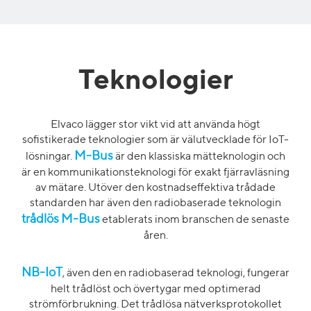
Te
knologier
Elvaco
lägger stor vikt vid
att använda h
ögt
sofistikerade teknologier som är välutvecklade för
IoT
-
M-Bus
lösningar.
är den klassiska mätteknologin och
är en kommunikationsteknologi för exakt fjärravläsning
av mätare.
Utöver den kost
nads
effektiva
trådade
standarden har även den radiobaserade
teknologin
trådlös M-Bus
etablerats inom branschen de senaste
åren.
NB-IoT
, även den en radiobaserad teknologi, fungerar
helt trådlöst och övertygar med optimerad
strömförbrukning.
Det trådlösa nätverksprotokollet