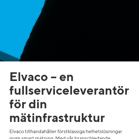
Elvaco
–
en
fullserviceleverantör
för din
mätinfrastruktur
Elvaco tillhandahåller förstklassiga helhetslösningar
inom smart mätning. Med vår branschledande