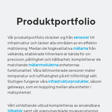
Produktportfolio
Vår produktportfolio sträcker sig från
sensorer
till
infrastruktur och tä
cker alla områden av en effektiv
mätlösning
.
Medan d
e högkvalitativa
mätarna
från
välkända, etablerade tillverkare är kända för sin
precision, pålitlighet och hållbarhet
, kompletterar de
matchande
mätarmodulerna
enheternas
funktionalitet. Våra lättmonterade sensorer mäter
temperatur och luftfuktighet på ett tillförlitligt sätt.
Slutligen fungerar våra
infrastrukturprodukter
, såsom
gateways
, som en koppling mellan alla enheter i
mätsystemet.
Vårt omfattande utbud kompletteras av användbara
tillbehör
samt vår egenutvecklade mjukvarulösning