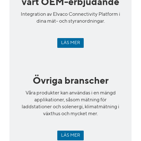
vårt OEM-erbjudande
Integration av Elvaco Connectivity Platform i
dina mät- och styranordningar.
LÄS MER
Övriga
branscher
Våra produkter kan användas i
en mängd
applikationer
,
såsom mätning för
laddstationer
och s
olenergi
,
klimatmätning
i
växthus och mycket mer
.
LÄS MER