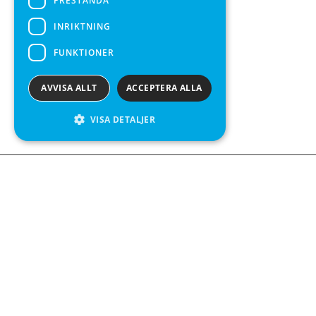
PRESTANDA
INRIKTNING
FUNKTIONER
AVVISA ALLT
ACCEPTERA ALLA
VISA DETALJER
We see value in every measurement.
Kontakta oss
Kabelgatan 12