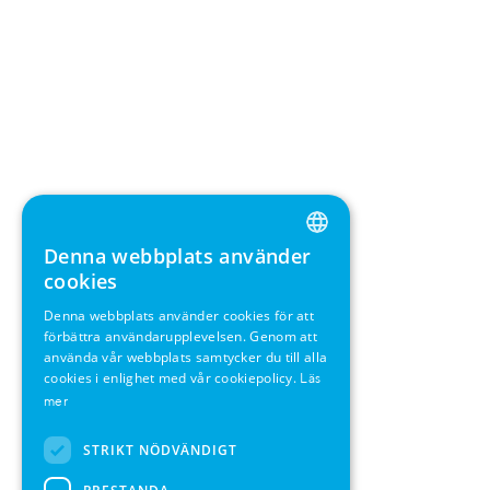
Denna webbplats använder
ENGLISH
cookies
GERMAN
Denna webbplats använder cookies för att
förbättra användarupplevelsen. Genom att
SWEDISH
använda vår webbplats samtycker du till alla
FRENCH
cookies i enlighet med vår cookiepolicy.
Läs
mer
SPANISH
STRIKT NÖDVÄNDIGT