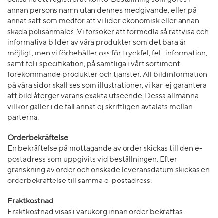
också ha ett registrerat konto. Beställning som göres i
annan persons namn utan dennes medgivande, eller på
annat sätt som medför att vi lider ekonomisk eller annan
skada polisanmäles. Vi försöker att förmedla så rättvisa och
informativa bilder av våra produkter som det bara är
möjligt, men vi förbehåller oss för tryckfel, fel i information,
samt fel i specifikation, på samtliga i vårt sortiment
förekommande produkter och tjänster. All bildinformation
på våra sidor skall ses som illustrationer, vi kan ej garantera
att bild återger varans exakta utseende. Dessa allmänna
villkor gäller i de fall annat ej skriftligen avtalats mellan
parterna.
Orderbekräftelse
En bekräftelse på mottagande av order skickas till den e-
postadress som uppgivits vid beställningen. Efter
granskning av order och önskade leveransdatum skickas en
orderbekräftelse till samma e-postadress.
Fraktkostnad
Fraktkostnad visas i varukorg innan order bekräftas.