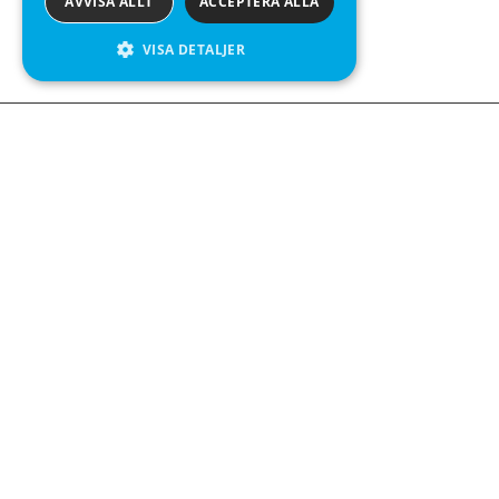
AVVISA ALLT
ACCEPTERA ALLA
VISA DETALJER
We see value in every measurement.
Kontakta oss
Kabelgatan 12
434 37 Kungsbacka
+46 300 939900
Följ oss