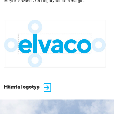
intryck. Använd O:et i logotypen som marginal.
Hämta logotyp