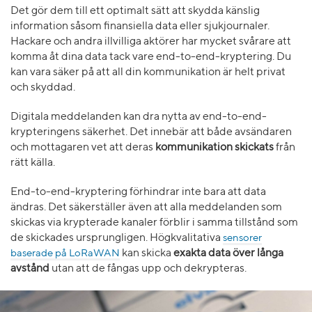
Det gör dem till ett optimalt sätt att skydda känslig
information såsom finansiella data eller sjukjournaler.
Hackare och andra illvilliga aktörer har mycket svårare att
komma åt dina data tack vare end-to-end-kryptering. Du
kan vara säker på att all din kommunikation är helt privat
och skyddad.
Digitala meddelanden kan dra nytta av end-to-end-
krypteringens säkerhet. Det innebär att både avsändaren
och mottagaren vet att deras
kommunikation skickats
från
rätt källa.
End-to-end-kryptering förhindrar inte bara att data
ändras. Det säkerställer även att alla meddelanden som
skickas via krypterade kanaler förblir i samma tillstånd som
de skickades ursprungligen. Högkvalitativa
sensorer
baserade på LoRaWAN
kan skicka
exakta data över långa
avstånd
utan att de fångas upp och dekrypteras.