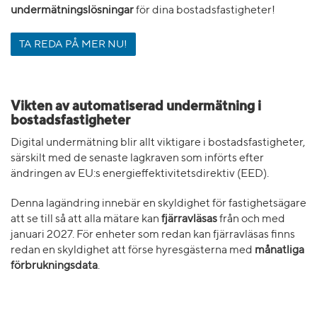
undermätningslösningar
för dina bostadsfastigheter!
TA REDA PÅ MER NU!
Vikten av automatiserad undermätning i
bostadsfastigheter
Digital undermätning blir allt viktigare i bostadsfastigheter,
särskilt med de senaste lagkraven som införts efter
ändringen av EU:s energieffektivitetsdirektiv (EED).
Denna lagändring innebär en skyldighet för fastighetsägare
att se till så att alla mätare kan
fjärravläsas
från och med
januari 2027. För enheter som redan kan fjärravläsas finns
redan en skyldighet att förse hyresgästerna med
månatliga
förbrukningsdata
.