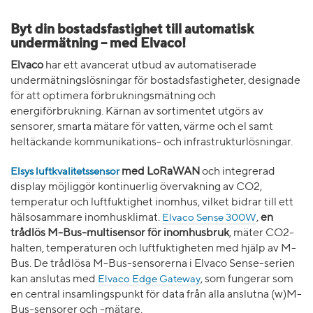
Byt din bostadsfastighet till automatisk
undermätning – med Elvaco!
Elvaco
har ett avancerat utbud av automatiserade
undermätningslösningar för bostadsfastigheter, designade
för att optimera förbrukningsmätning och
energiförbrukning. Kärnan av sortimentet utgörs av
sensorer, smarta mätare för vatten, värme och el samt
heltäckande kommunikations- och infrastrukturlösningar.
Elsys luftkvalitetssensor
med LoRaWAN
och integrerad
display möjliggör kontinuerlig övervakning av CO2,
temperatur och luftfuktighet inomhus, vilket bidrar till ett
hälsosammare inomhusklimat.
Elvaco Sense 300W
,
en
trådlös M-Bus-multisensor för inomhusbruk
, mäter CO2-
halten, temperaturen och luftfuktigheten med hjälp av M-
Bus. De trådlösa M-Bus-sensorerna i Elvaco Sense-serien
kan anslutas med
Elvaco Edge Gateway
, som fungerar som
en central insamlingspunkt för data från alla anslutna (w)M-
Bus-sensorer och -mätare.