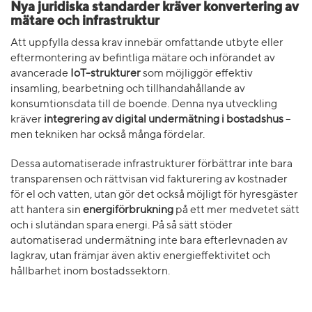
Nya juridiska standarder kräver konvertering av
mätare och infrastruktur
Att uppfylla dessa krav innebär omfattande utbyte eller
eftermontering av befintliga mätare och införandet av
avancerade
IoT-strukturer
som möjliggör effektiv
insamling, bearbetning och tillhandahållande av
konsumtionsdata till de boende. Denna nya utveckling
kräver
integrering av digital undermätning i bostadshus
–
men tekniken har också många fördelar.
Dessa automatiserade infrastrukturer förbättrar inte bara
transparensen och rättvisan vid fakturering av kostnader
för el och vatten, utan gör det också möjligt för hyresgäster
att hantera sin
energiförbrukning
på ett mer medvetet sätt
och i slutändan spara energi. På så sätt stöder
automatiserad undermätning inte bara efterlevnaden av
lagkrav, utan främjar även aktiv energieffektivitet och
hållbarhet inom bostadssektorn.