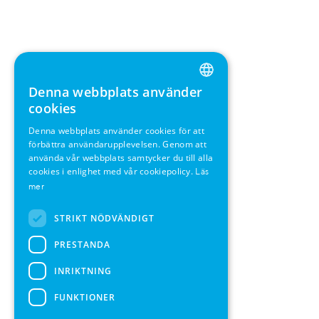
Denna webbplats använder
ENGLISH
cookies
GERMAN
Denna webbplats använder cookies för att
förbättra användarupplevelsen. Genom att
SWEDISH
använda vår webbplats samtycker du till alla
FRENCH
cookies i enlighet med vår cookiepolicy.
Läs
mer
SPANISH
STRIKT NÖDVÄNDIGT
PRESTANDA
INRIKTNING
FUNKTIONER