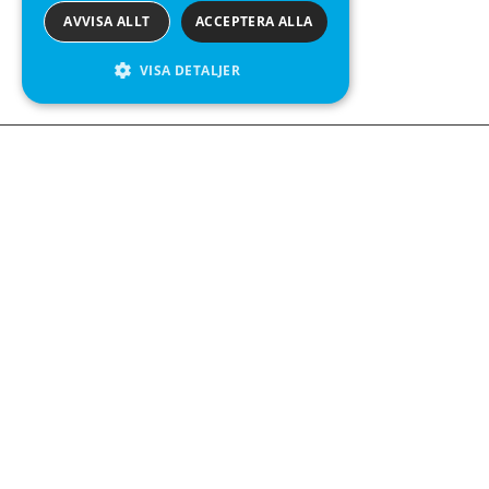
AVVISA ALLT
ACCEPTERA ALLA
VISA DETALJER
We see value in every measurement.
Kontakta oss
Kabelgatan 12
434 37 Kungsbacka
+46 300 939900
Följ oss