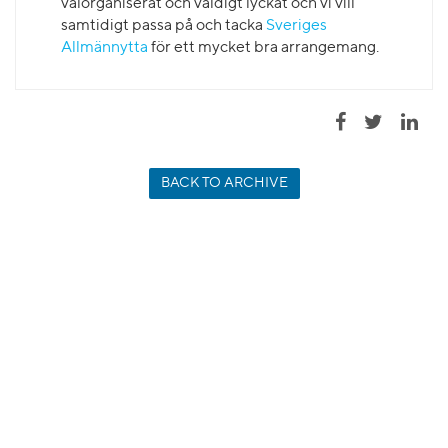
välorganiserat och väldigt lyckat och vi vill
samtidigt passa på och tacka
Sveriges
Allmännytta
för ett mycket bra arrangemang.
BACK TO ARCHIVE