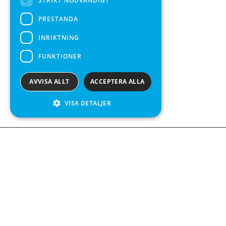
STRIKT NÖDVÄNDIGT
PRESTANDA
INRIKTNING
FUNKTIONER
AVVISA ALLT
ACCEPTERA ALLA
VISA DETALJER
We see value in every measurement.
Kontakta oss