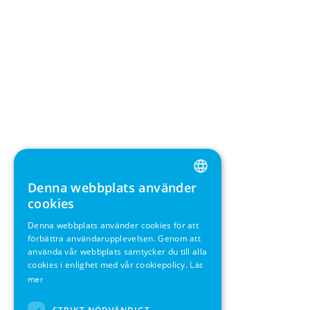
Denna webbplats använder
ENGLISH
cookies
GERMAN
Denna webbplats använder cookies för att
förbättra användarupplevelsen. Genom att
SWEDISH
använda vår webbplats samtycker du till alla
FRENCH
cookies i enlighet med vår cookiepolicy.
Läs
mer
SPANISH