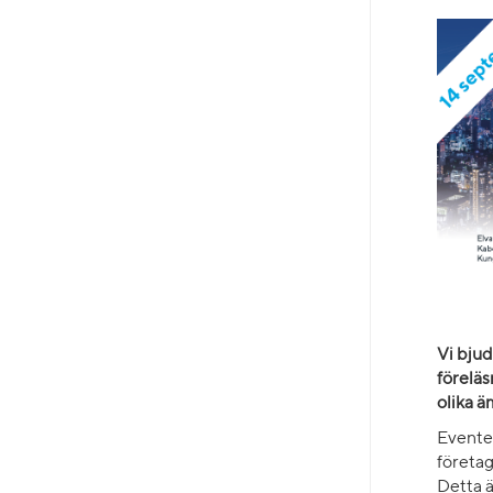
Vi bjud
föreläs
olika 
Evente
företa
Detta ä