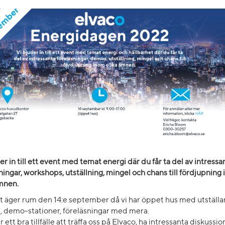
er in till ett event med temat energi där du får ta del av intressa
ningar, workshops, utställning, mingel och chans till fördjupning
ämnen.
t äger rum den 14:e september då vi har öppet hus med utställ
g, demo-stationer, föreläsningar med mera.
r ett bra tillfälle att träffa oss på Elvaco, ha intressanta diskussion