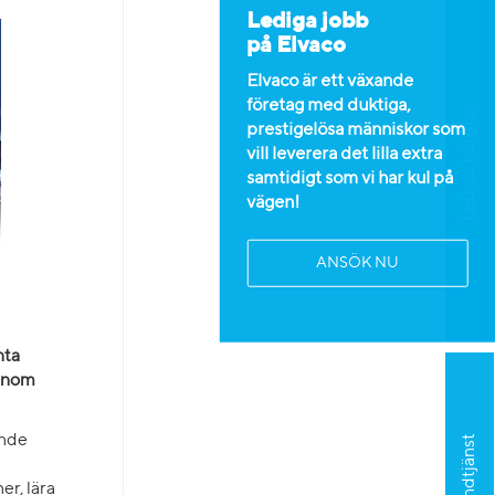
Lediga jobb
på Elvaco
Elvaco är ett växande
företag med duktiga,
Lediga tjänster
prestigelösa människor som
vill leverera det lilla extra
samtidigt som vi har kul på
vägen!
ANSÖK NU
nta
 inom
ande
Kundtjänst
er, lära