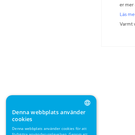
er mer 
Läs mer
Varmt 
Denna webbplats använder
ENGLISH
cookies
GERMAN
Denna webbplats använder cookies för att
förbättra användarupplevelsen. Genom att
SWEDISH