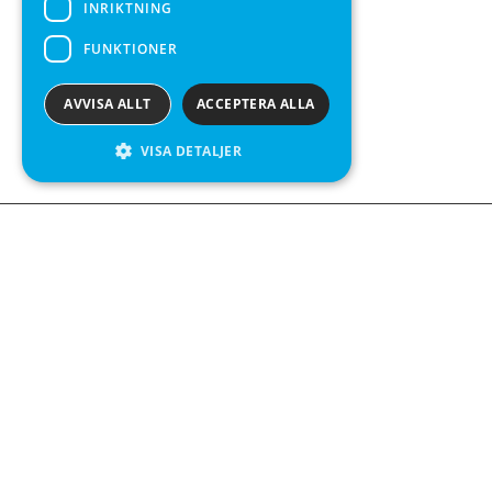
INRIKTNING
FUNKTIONER
AVVISA ALLT
ACCEPTERA ALLA
VISA DETALJER
Kontakta o
Kabelgatan 
434 37 Kun
We see value in every measurement.
+46 300 9