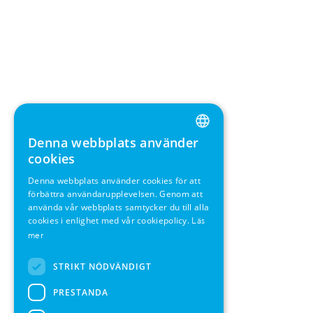
Denna webbplats använder
ENGLISH
cookies
GERMAN
Denna webbplats använder cookies för att
förbättra användarupplevelsen. Genom att
SWEDISH
använda vår webbplats samtycker du till alla
FRENCH
cookies i enlighet med vår cookiepolicy.
Läs
mer
SPANISH
STRIKT NÖDVÄNDIGT
PRESTANDA