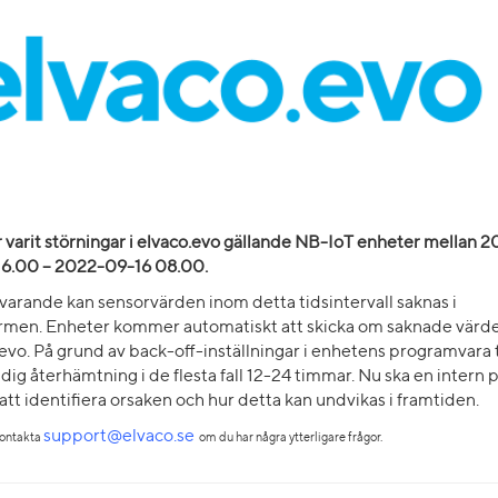
 varit störningar i elvaco.evo gällande NB-IoT enheter mellan 
16.00 – 2022-09-16 08.00.
varande kan sensorvärden inom detta tidsintervall saknas i
ormen. Enheter kommer automatiskt att skicka om saknade värden
evo. På grund av back-off-inställningar i enhetens programvara 
ndig återhämtning i de flesta fall 12-24 timmar. Nu ska en intern 
 att identifiera orsaken och hur detta kan undvikas i framtiden.
support@elvaco.se
kontakta
om du har några ytterligare frågor.