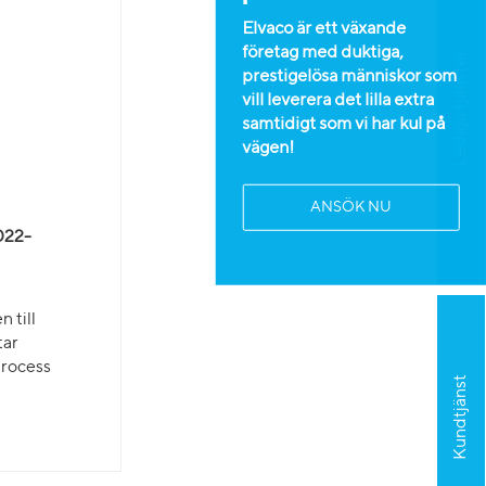
Elvaco är ett växande
företag med duktiga,
Lediga tjänster
prestigelösa människor som
vill leverera det lilla extra
samtidigt som vi har kul på
vägen!
ANSÖK NU
2022-
 till
tar
process
Kundtjänst