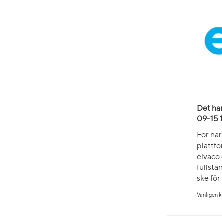
Det har
09-15 
För när
plattf
elvaco.
fullstä
ske för
Vänligen 