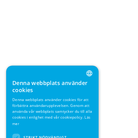
Denna webbplats använder
ENGLISH
cookies
GERMAN
Denna webbplats använder cookies för att
förbättra användarupplevelsen. Genom att
SWEDISH
använda vår webbplats samtycker du till alla
FRENCH
cookies i enlighet med vår cookiepolicy.
Läs
mer
SPANISH
STRIKT NÖDVÄNDIGT