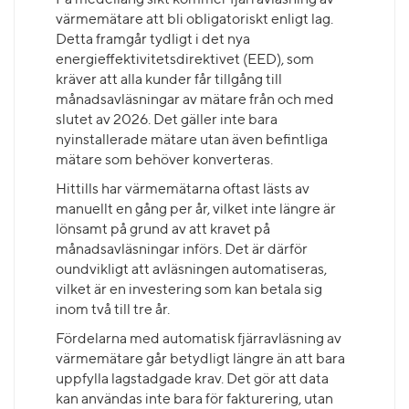
På medellång sikt kommer fjärravläsning av
värmemätare att bli obligatoriskt enligt lag.
Detta framgår tydligt i det nya
energieffektivitetsdirektivet (EED), som
kräver att alla kunder får tillgång till
månadsavläsningar av mätare från och med
slutet av 2026. Det gäller inte bara
nyinstallerade mätare utan även befintliga
mätare som behöver konverteras.
Hittills har värmemätarna oftast lästs av
manuellt en gång per år, vilket inte längre är
lönsamt på grund av att kravet på
månadsavläsningar införs. Det är därför
oundvikligt att avläsningen automatiseras,
vilket är en investering som kan betala sig
inom två till tre år.
Fördelarna med automatisk fjärravläsning av
värmemätare går betydligt längre än att bara
uppfylla lagstadgade krav. Det gör att data
kan användas inte bara för fakturering, utan