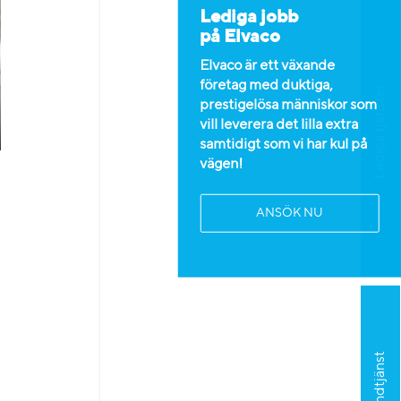
Lediga jobb
på Elvaco
Elvaco är ett växande
företag med duktiga,
Lediga tjänster
prestigelösa människor som
vill leverera det lilla extra
samtidigt som vi har kul på
vägen!
ANSÖK NU
Kundtjänst