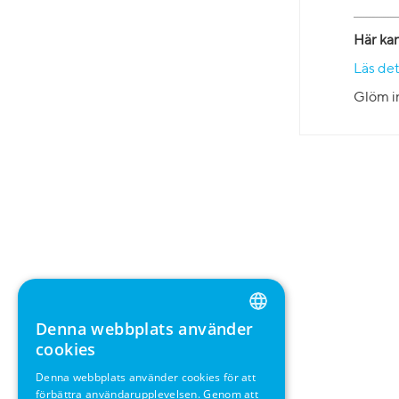
Här ka
Läs det
Glöm in
Denna webbplats använder
ENGLISH
cookies
GERMAN
Denna webbplats använder cookies för att
förbättra användarupplevelsen. Genom att
SWEDISH