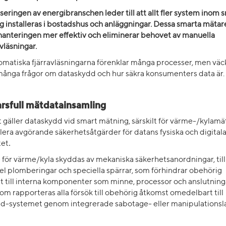
iseringen av energibranschen leder till att allt fler system inom 
 installeras i bostadshus och anläggningar. Dessa smarta mätar
hanteringen mer effektiv och eliminerar behovet av manuella
vläsningar.
omatiska fjärravläsningarna förenklar många processer, men väc
många frågor om dataskydd och hur säkra konsumenters data är.
rsfull mätdatainsamling
 gäller dataskydd vid smart mätning, särskilt för värme-/kylamä
flera avgörande säkerhetsåtgärder för datans fysiska och digital
tet
.
för värme/kyla skyddas av mekaniska säkerhetsanordningar, till
l plomberingar och speciella spärrar, som förhindrar obehörig
 till interna komponenter som minne, processor och anslutning
m rapporteras alla försök till obehörig åtkomst omedelbart till
d-systemet genom integrerade sabotage- eller manipulationsl