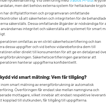
nde nyckelhantering. Vid överföring med
trådlös M-Bus
krypte
ardatan, men det behövs externa system för heltäckande krypt
gen har driftplattformen och programvaran omfattande
kontroller så att säkerheten och integriteten för de behandlad
erna säkerställs. Dessa omfattande åtgärder är nödvändiga för a
användarnas integritet och säkerställa att systemet för smart 
ligt.
eratören omfattas av en strikt säkerhetscertifiering och kan
ra dessa uppgifter och vid behov vidarebefordra dem till
atören eller direkt till konsumenten för att ge en detaljerad öve
ergiförbrukningen. Säkerhetscertifieringen garanterar att
peratören hanterar uppgifterna konfidentiellt.
kydd vid smart mätning: Vem får tillgång?
 inom smart mätning av energiförbrukning är automatisk
erföring. Överföringen får endast ske mellan namngivna och
serade mottagare, vilket innebär att endast respektive leverant
kt kopplad till slutkunden, får tillgång till uppgifterna.