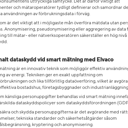
konsumentens uttryckliga samtycke. Det är därför viktigt att
enter och mätaroperatörer tydligt definierar och samordnar d
a användningen av förbrukningsdata i förväg.
m är det viktigt att i möjligaste mån överföra mätdata utan per
s. Anonymisering, pseudonymisering eller aggregering av data 
ing till mätar- eller nätverksoperatören säkerställer en hög nivå
ydd.
alt dataskydd vid smart mätning med Elvaco
ätning är en innovativ teknik som möjliggör effektiv användnin
ng av energi. Tekniken ger en exakt uppfattning om
örbrukningen och lika tillförlitlig dataöverföring, vilket är avgör
effektiva bostadshus, företagsbyggnader och industrianläggning
om känsliga personuppgifter behandlas vid smart mätning innef
särskilda dataskyddspolicyer som dataskyddsförordningen (GDP
 säkra och skydda personuppgifterna är det avgörande med rätt
melser, tekniska standarder och säkerhetsåtgärder såsom
lsbegränsning, kryptering och anonymisering.