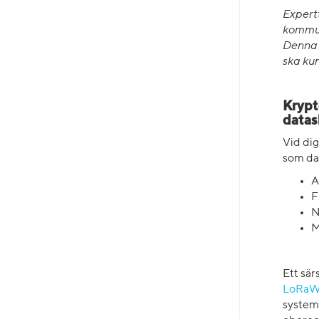
Expert
kommun
Denna 
ska kun
Krypt
datas
Vid dig
som dat
A
F
N
M
Ett sär
LoRa
systeme