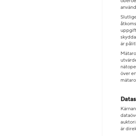
oberoe
använd
Slutli
åtkomst
uppgift
skydda 
är pålit
Mätarop
utvärde
nätoper
över en
mätaro
Datas
Kärnan
dataöv
auktori
är dire