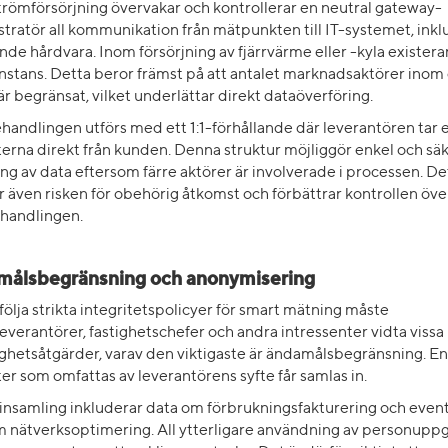
römförsörjning övervakar och kontrollerar en neutral gateway-
tratör all kommunikation från mätpunkten till IT-systemet, inkl
ande hårdvara. Inom försörjning av fjärrvärme eller -kyla existera
nstans. Detta beror främst på att antalet marknadsaktörer ino
är begränsat, vilket underlättar direkt dataöverföring.
andlingen utförs med ett 1:1-förhållande där leverantören tar
erna direkt från kunden. Denna struktur möjliggör enkel och sä
ng av data eftersom färre aktörer är involverade i processen. De
 även risken för obehörig åtkomst och förbättrar kontrollen öve
handlingen.
ålsbegränsning och anonymisering
 följa strikta integritetspolicyer för smart mätning måste
everantörer, fastighetschefer och andra intressenter vidta vissa
ighetsåtgärder, varav den viktigaste är ändamålsbegränsning. E
er som omfattas av leverantörens syfte får samlas in.
insamling inkluderar data om förbrukningsfakturering och event
 nätverksoptimering. All ytterligare användning av personuppg