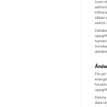
Inom st
adminis
tillhör
sådan i
sektor 
Databeh
uppgift
hanteri
minskar
databe
Ändam
För att
energil
försikt
uppgift
Denna 
data om