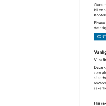
Genom 
bli en 
Kontak
Elvaco 
datask
KONT
Vanli
Vilka ä
Datask
som pl
säkerh
använd
säkerh
Hur sä