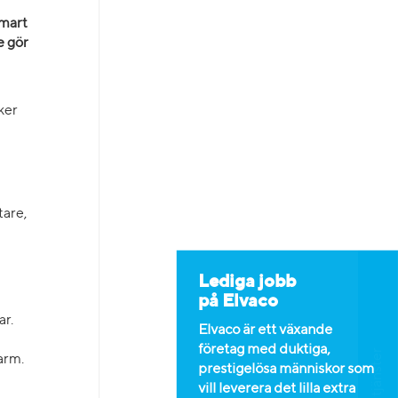
smart
e gör
ker
tare,
a
Lediga jobb
på Elvaco
ar.
Elvaco är ett växande
företag med duktiga,
Lediga tjänster
arm.
prestigelösa människor som
vill leverera det lilla extra