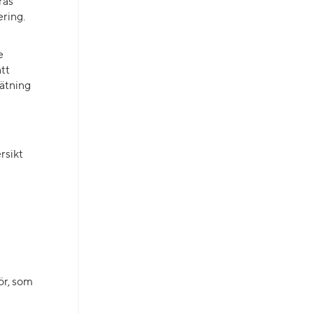
ras
ering.
e
tt
mätning
rsikt
ör, som