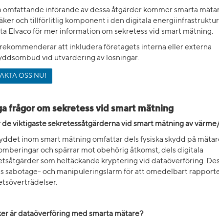
omfattande införande av dessa åtgärder kommer smarta mätar
säker och tillförlitlig komponent i den digitala energiinfrastruktu
ta Elvaco för mer information om sekretess vid smart mätning.
rekommenderar att inkludera företagets interna eller externa
yddsombud vid utvärdering av lösningar.
AKTA OSS NU!
ga frågor om sekretess vid smart mätning
r de viktigaste sekretessåtgärderna vid smart mätning av värme
yddet inom smart mätning omfattar dels fysiska skydd på mätar
omberingar och spärrar mot obehörig åtkomst, dels digitala
etsåtgärder som heltäckande kryptering vid dataöverföring. D
s sabotage- och manipuleringslarm för att omedelbart rapport
etsöverträdelser.
ker är dataöverföring med smarta mätare?