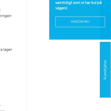
samtidigt som vi har kul på
vägen!
.
eringen
ANSÖK NU
a lager
Kundtjänst
r