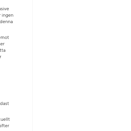
usive
r ingen
m denna
 emot
ker
tta
r
ndast
uellt
ifter