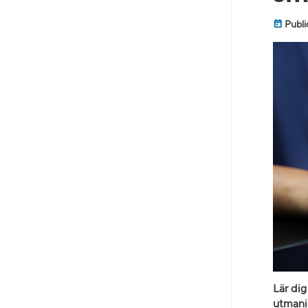
Publi
Lär di
utmanin