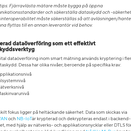
tips:
Fjärravlästa mätare måste bygga på öppna
ikationsstandarder och säkerställa dataskydd och -säkerhet
interoperabilitet måste säkerställas så att avläsningen/hant
na flyttas till en annan leverantör vid behov.
erad dataöverföring som ett effektivt
kyddsverktyg
ital dataöverföring inom smart mätning används kryptering i fler
askydd. Dessa har olika nivåer, beroende på specifika krav:
pplikationsnivå
ilsystemnivå
ätverksnivå
askinvarunivå
skilt fokus ligger på heltäckande säkerhet. Data som skickas via
WAN
och
NB-IoT
är krypterad och dekrypteras endast i backend-
t, med hjälp av nätverks- och applikationsnycklar eller DTLS fö