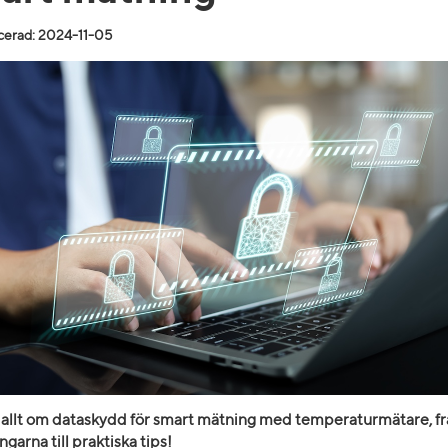
cerad: 2024-11-05
g allt om dataskydd för smart mätning med temperaturmätare, f
garna till praktiska tips!