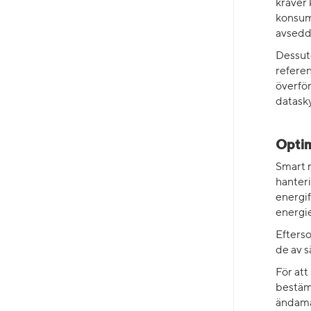
kräver 
konsum
avsedd
Dessuto
referen
överför
datask
Optim
Smart m
hanteri
energif
energi
Efters
de av 
För att
bestäm
ändamå