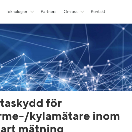
Teknologier
Partners
Om oss
Kontakt
taskydd för
rme-/kylamätare inom
art mätning