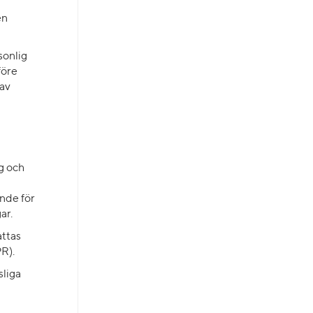
en
sonlig
före
 av
g och
ande för
ar.
attas
R).
sliga