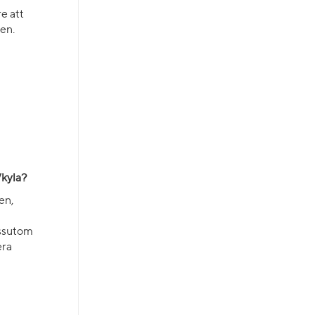
e att
ren.
/kyla?
en,
essutom
era