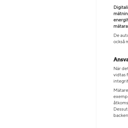
Digital
mätning
energi
mätara
De aut
också 
Ansva
När det
vidtas 
integri
Mätare 
exempe
åtkomst
Dessuto
backen