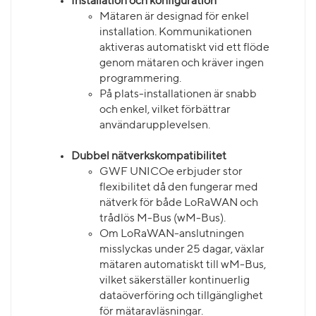
Installation och konfiguration
Mätaren är designad för enkel
installation. Kommunikationen
aktiveras automatiskt vid ett flöde
genom mätaren och kräver ingen
programmering.
På plats-installationen är snabb
och enkel, vilket förbättrar
användarupplevelsen.
Dubbel nätverkskompatibilitet
GWF UNICOe erbjuder stor
flexibilitet då den fungerar med
nätverk för både LoRaWAN och
trådlös M-Bus (wM-Bus).
Om LoRaWAN-anslutningen
misslyckas under 25 dagar, växlar
mätaren automatiskt till wM-Bus,
vilket säkerställer kontinuerlig
dataöverföring och tillgänglighet
för mätaravläsningar.