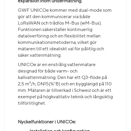
expansion inom undermätning.
GWF UNICOe kommer med dual-mode som
gör att den kommunicerar via både
LoRaWAN och trådlös M-Bus (wM-Bus).
Funktionen säkerställer kontinuerlig
dataöverföring och en flexibilitet mellan
kommunikationsmetoderna, vilket gör
mätaren till ett idealiskt val för pålitlig och
säker vattenmätning.
UNICOe är en enstrålig vattenmätare
designad för både varm- och
kallvattenmätning. Den har ett Q3-flöde på
2,5 m³/h, DN15(¾"B) och en bygglängd på 110
mm. Mätaren är tillverkad i Schweiz och är ett
exempel på högkvalitativ teknik och långsiktig
tillförlitlighet.
Nyckelfunktioner i UNICOe: