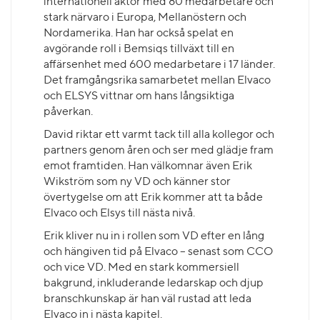
internationell aktör med 80 medarbetare och
stark närvaro i Europa, Mellanöstern och
Nordamerika. Han har också spelat en
avgörande roll i Bemsiqs tillväxt till en
affärsenhet med 600 medarbetare i 17 länder.
Det framgångsrika samarbetet mellan Elvaco
och ELSYS vittnar om hans långsiktiga
påverkan.
David riktar ett varmt tack till alla kollegor och
partners genom åren och ser med glädje fram
emot framtiden. Han välkomnar även Erik
Wikström som ny VD och känner stor
övertygelse om att Erik kommer att ta både
Elvaco och Elsys till nästa nivå.
Erik kliver nu in i rollen som VD efter en lång
och hängiven tid på Elvaco – senast som CCO
och vice VD. Med en stark kommersiell
bakgrund, inkluderande ledarskap och djup
branschkunskap är han väl rustad att leda
Elvaco in i nästa kapitel.